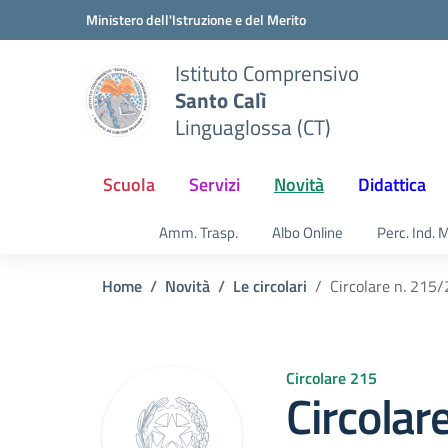
Vai ai contenuti
Vai al menu di navigazione
Vai al footer
Ministero dell'Istruzione e del Merito
Istituto Comprensivo
Santo Calì
Linguaglossa (CT)
Scuola
Servizi
Novità
Didattica
Amm. Trasp.
Albo Online
Perc. Ind. 
Home
Novità
Le circolari
Circolare n. 215
Circolare 215
Circolar