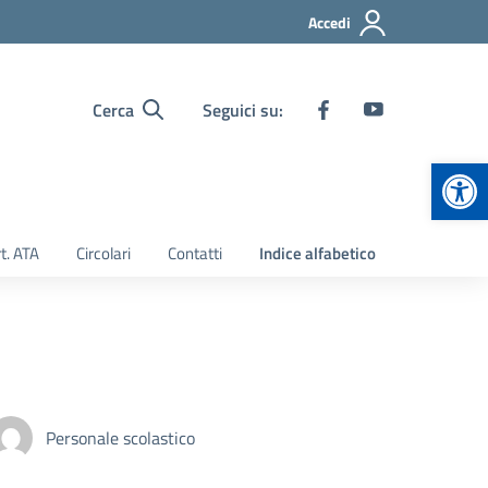
Accedi
Cerca
Seguici su:
Apr
t. ATA
Circolari
Contatti
Indice alfabetico
Personale scolastico