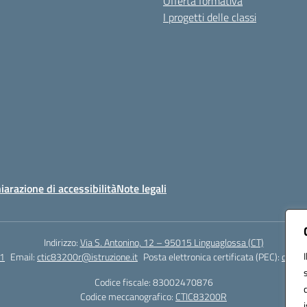
Offerta formativa
I progetti delle classi
iarazione di accessibilità
Note legali
Indirizzo:
Via S. Antonino, 12 – 95015 Linguaglossa (CT)
1
Email:
ctic83200r@istruzione.it
Posta elettronica certificata (PEC):
ctic83
Codice fiscale: 83002470876
Codice meccanografico:
CTIC83200R