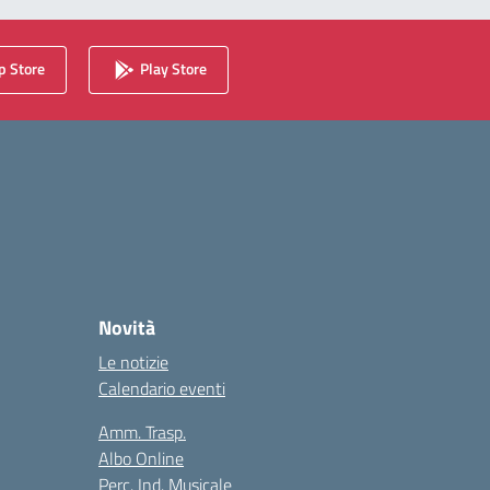
 Store
Play Store
Novità
Le notizie
Calendario eventi
Amm. Trasp.
Albo Online
Perc. Ind. Musicale