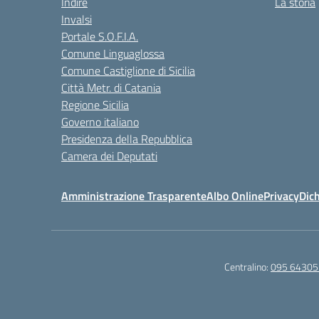
Indire
La storia
Invalsi
Portale S.O.F.I.A.
Comune Linguaglossa
Comune Castiglione di Sicilia
Città Metr. di Catania
Regione Sicilia
Governo italiano
Presidenza della Repubblica
Camera dei Deputati
Amministrazione Trasparente
Albo Online
Privacy
Dich
Centralino:
095 64305