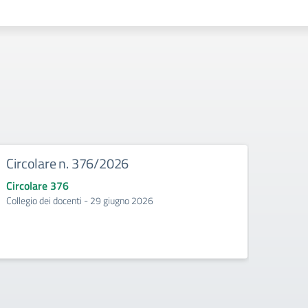
Circolare n. 376/2026
Circ
Circolare 376
Circo
Collegio dei docenti - 29 giugno 2026
Incontr
second