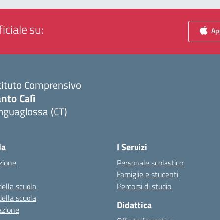
iciale su:
App
tituto Comprensivo
nto Calì
nguaglossa (CT)
Visita la pagina iniziale della scuola
la
I Servizi
zione
Personale scolastico
Famiglie e studenti
della scuola
Percorsi di studio
della scuola
Didattica
azione