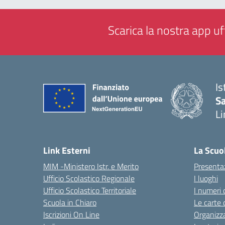
Scarica la nostra app uff
Is
Sa
Li
— 
Link Esterni
La Scuo
MIM -Ministero Istr. e Merito
Presenta
Ufficio Scolastico Regionale
I luoghi
Ufficio Scolastico Territoriale
I numeri 
Scuola in Chiaro
Le carte 
Iscrizioni On Line
Organizz