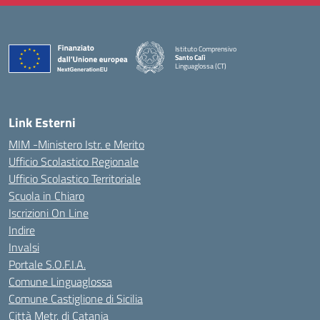
Istituto Comprensivo
Santo Calì
Linguaglossa (CT)
— Visita la pagina iniziale della scuola
Link Esterni
MIM -Ministero Istr. e Merito
Ufficio Scolastico Regionale
Ufficio Scolastico Territoriale
Scuola in Chiaro
Iscrizioni On Line
Indire
Invalsi
Portale S.O.F.I.A.
Comune Linguaglossa
Comune Castiglione di Sicilia
Città Metr. di Catania