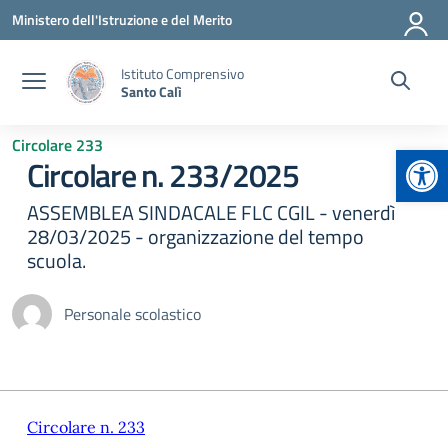
Vai ai contenuti
Vai al menu di navigazione
Vai al footer
Ministero dell'Istruzione e del Merito
Istituto Comprensivo
Santo Calì
Circolare 233
Apr
Circolare n. 233/2025
ASSEMBLEA SINDACALE FLC CGIL - venerdì
28/03/2025 - organizzazione del tempo
scuola.
Personale scolastico
Circolare n. 233