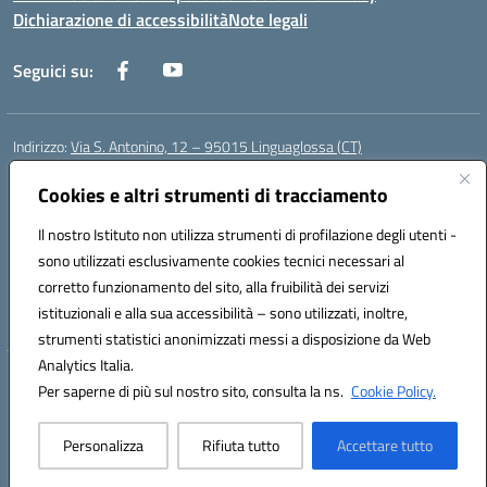
Dichiarazione di accessibilità
Note legali
Seguici su:
Indirizzo:
Via S. Antonino, 12 – 95015 Linguaglossa (CT)
Centralino:
095 643051
Email:
ctic83200r@istruzione.it
Posta elettronica certificata (PEC):
Cookies e altri strumenti di tracciamento
ctic83200r@pec.istruzione.it
Codice fiscale: 83002470876
Il nostro Istituto non utilizza strumenti di profilazione degli utenti -
Codice meccanografico:
CTIC83200R
sono utilizzati esclusivamente cookies tecnici necessari al
Codice Indice delle Pubbliche Amministrazioni (IPA): istsc_CTIC83200R
corretto funzionamento del sito, alla fruibilità dei servizi
Codice unico di fatturazione (CUF): UF7TEB
istituzionali e alla sua accessibilità – sono utilizzati, inoltre,
strumenti statistici anonimizzati messi a disposizione da Web
Analytics Italia.
Hosting & Powered by 3D Solution S.r.l.
Per saperne di più sul nostro sito, consulta la ns.
Cookie Policy.
Concept & Design by Designers Italia
Personalizza
Rifiuta tutto
Accettare tutto