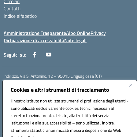
Circolari
Contatti
Indice alfabetico
Amministrazione Trasparente
Albo Online
Privacy
Dichiarazione di accessibilità
Note legali
Seguici su:
Indirizzo:
Via S. Antonino, 12 – 95015 Linguaglossa (CT)
Centralino:
095 643051
Email:
ctic83200r@istruzione.it
Posta elettronica certificata (PEC):
Cookies e altri strumenti di tracciamento
ctic83200r@pec.istruzione.it
Codice fiscale: 83002470876
Il nostro Istituto non utilizza strumenti di profilazione degli utenti -
Codice meccanografico:
CTIC83200R
sono utilizzati esclusivamente cookies tecnici necessari al
Codice Indice delle Pubbliche Amministrazioni (IPA): istsc_CTIC83200R
corretto funzionamento del sito, alla fruibilità dei servizi
Codice unico di fatturazione (CUF): UF7TEB
istituzionali e alla sua accessibilità – sono utilizzati, inoltre,
strumenti statistici anonimizzati messi a disposizione da Web