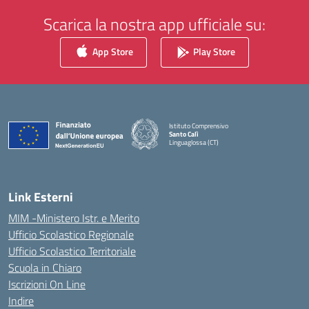
Scarica la nostra app ufficiale su:
App Store
Play Store
Istituto Comprensivo
Santo Calì
Linguaglossa (CT)
— Visita la pagina iniziale della scuola
Link Esterni
MIM -Ministero Istr. e Merito
Ufficio Scolastico Regionale
Ufficio Scolastico Territoriale
Scuola in Chiaro
Iscrizioni On Line
Indire