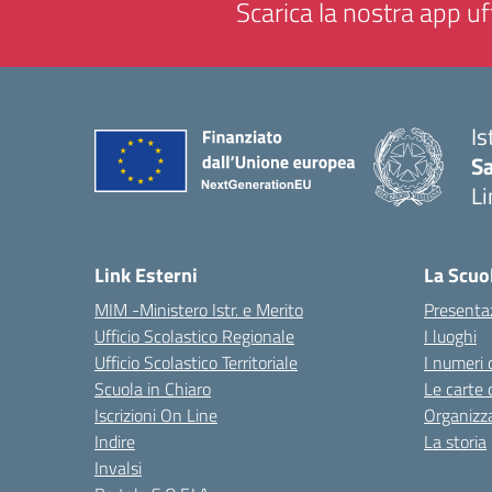
Scarica la nostra app uff
Is
Sa
Li
— 
Link Esterni
La Scuo
MIM -Ministero Istr. e Merito
Presenta
Ufficio Scolastico Regionale
I luoghi
Ufficio Scolastico Territoriale
I numeri 
Scuola in Chiaro
Le carte 
Iscrizioni On Line
Organizz
Indire
La storia
Invalsi