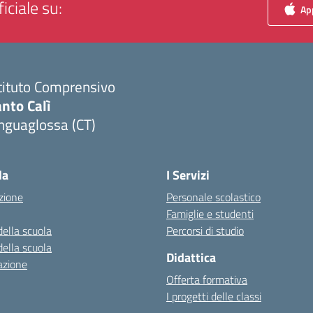
iciale su:
App
tituto Comprensivo
nto Calì
nguaglossa (CT)
Visita la pagina iniziale della scuola
la
I Servizi
zione
Personale scolastico
Famiglie e studenti
della scuola
Percorsi di studio
della scuola
Didattica
azione
Offerta formativa
I progetti delle classi