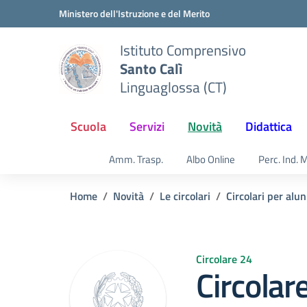
Vai ai contenuti
Vai al menu di navigazione
Vai al footer
Ministero dell'Istruzione e del Merito
Istituto Comprensivo
Santo Calì
Linguaglossa (CT)
Scuola
Servizi
Novità
Didattica
Amm. Trasp.
Albo Online
Perc. Ind. 
Home
Novità
Le circolari
Circolari per alun
Circolare 24
Circolar