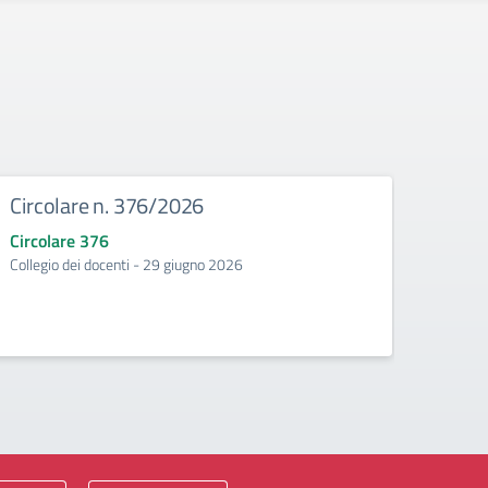
Circolare n. 376/2026
Circ
Circolare 376
Circo
Collegio dei docenti - 29 giugno 2026
Incontr
second