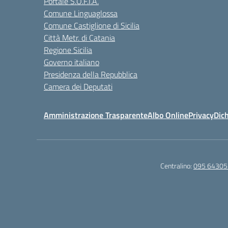
Portale S.O.F.I.A.
Comune Linguaglossa
Comune Castiglione di Sicilia
Città Metr. di Catania
Regione Sicilia
Governo italiano
Presidenza della Repubblica
Camera dei Deputati
Amministrazione Trasparente
Albo Online
Privacy
Dich
Centralino:
095 64305