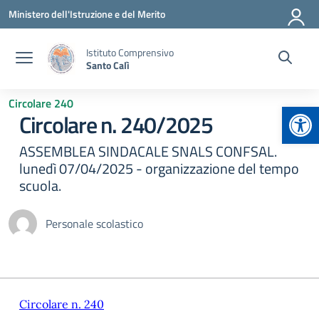
Vai ai contenuti
Vai al menu di navigazione
Vai al footer
Ministero dell'Istruzione e del Merito
Istituto Comprensivo
Santo Calì
Circolare 240
Apr
Circolare n. 240/2025
ASSEMBLEA SINDACALE SNALS CONFSAL.
lunedì 07/04/2025 - organizzazione del tempo
scuola.
Personale scolastico
Circolare n. 240