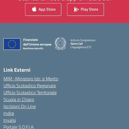
App Store
Play Store
Istituto Comprensivo
Santo Calì
Linguaglossa (CT)
— Visita la pagina iniziale della scuola
Link Esterni
MIM -Ministero Istr. e Merito
Ufficio Scolastico Regionale
Ufficio Scolastico Territoriale
Scuola in Chiaro
Iscrizioni On Line
Indire
Invalsi
Portale S.O.F.I.A.