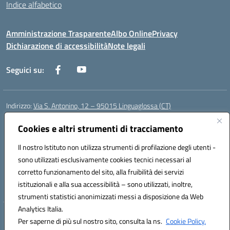
Indice alfabetico
Amministrazione Trasparente
Albo Online
Privacy
Dichiarazione di accessibilità
Note legali
Seguici su:
Indirizzo:
Via S. Antonino, 12 – 95015 Linguaglossa (CT)
Centralino:
095 643051
Email:
ctic83200r@istruzione.it
Posta elettronica certificata (PEC):
Cookies e altri strumenti di tracciamento
ctic83200r@pec.istruzione.it
Codice fiscale: 83002470876
Il nostro Istituto non utilizza strumenti di profilazione degli utenti -
Codice meccanografico:
CTIC83200R
sono utilizzati esclusivamente cookies tecnici necessari al
Codice Indice delle Pubbliche Amministrazioni (IPA): istsc_CTIC83200R
corretto funzionamento del sito, alla fruibilità dei servizi
Codice unico di fatturazione (CUF): UF7TEB
istituzionali e alla sua accessibilità – sono utilizzati, inoltre,
strumenti statistici anonimizzati messi a disposizione da Web
Analytics Italia.
Hosting & Powered by 3D Solution S.r.l.
Per saperne di più sul nostro sito, consulta la ns.
Cookie Policy.
Concept & Design by Designers Italia