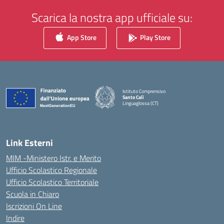
Scarica la nostra app ufficiale su:
App Store
Play Store
Istituto Comprensivo
Santo Calì
Linguaglossa (CT)
— Visita la pagina iniziale della scuola
Link Esterni
MIM -Ministero Istr. e Merito
Ufficio Scolastico Regionale
Ufficio Scolastico Territoriale
Scuola in Chiaro
Iscrizioni On Line
Indire