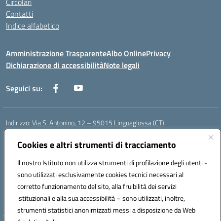
Circolari
Contatti
Indice alfabetico
Amministrazione Trasparente
Albo Online
Privacy
Dichiarazione di accessibilità
Note legali
Seguici su:
Indirizzo:
Via S. Antonino, 12 – 95015 Linguaglossa (CT)
Centralino:
095 643051
Email:
ctic83200r@istruzione.it
Posta elettronica certificata (PEC):
Cookies e altri strumenti di tracciamento
ctic83200r@pec.istruzione.it
Codice fiscale: 83002470876
Il nostro Istituto non utilizza strumenti di profilazione degli utenti -
Codice meccanografico:
CTIC83200R
sono utilizzati esclusivamente cookies tecnici necessari al
Codice Indice delle Pubbliche Amministrazioni (IPA): istsc_CTIC83200R
corretto funzionamento del sito, alla fruibilità dei servizi
Codice unico di fatturazione (CUF): UF7TEB
istituzionali e alla sua accessibilità – sono utilizzati, inoltre,
strumenti statistici anonimizzati messi a disposizione da Web