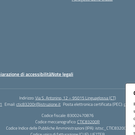
iarazione di accessibilità
Note legali
Indirizzo:
Via S. Antonino, 12 – 95015 Linguaglossa (CT)
1
Email:
ctic83200r@istruzione.it
Posta elettronica certificata (PEC):
ctic83
Codice fiscale: 83002470876
Codice meccanografico:
CTIC83200R
Codice Indice delle Pubbliche Amministrazioni (IPA): istsc_CTIC83200R
Codice unico di fatturazione (CUF): UF7TEB