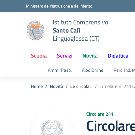
Vai ai contenuti
Vai al menu di navigazione
Vai al footer
Ministero dell'Istruzione e del Merito
Istituto Comprensivo
Santo Calì
Linguaglossa (CT)
Scuola
Servizi
Novità
Didattica
Amm. Trasp.
Albo Online
Perc. Ind. 
Home
Novità
Le circolari
Circolare n. 241
Circolare 241
Circolar