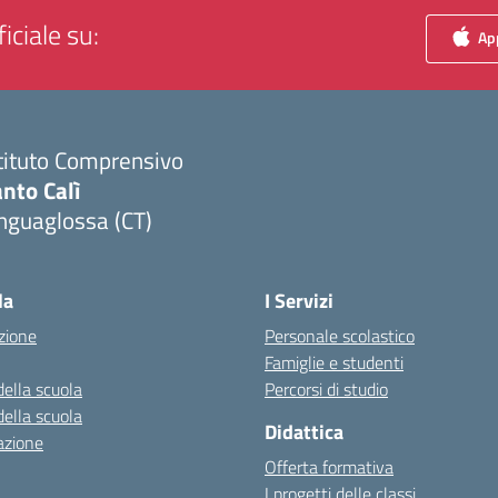
iciale su:
App
tituto Comprensivo
nto Calì
nguaglossa (CT)
Visita la pagina iniziale della scuola
la
I Servizi
zione
Personale scolastico
Famiglie e studenti
della scuola
Percorsi di studio
della scuola
Didattica
azione
Offerta formativa
I progetti delle classi