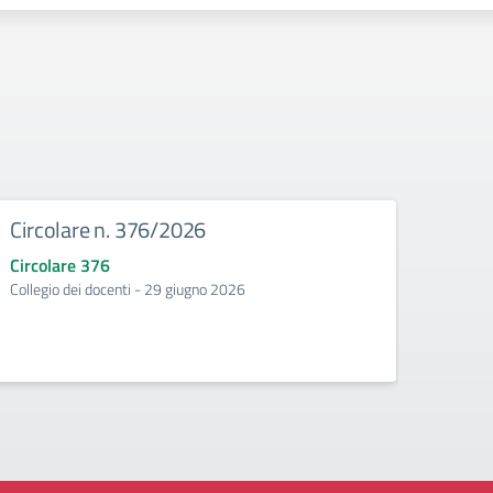
Circolare n. 376/2026
Circ
Circolare 376
Circo
Collegio dei docenti - 29 giugno 2026
Incontr
second