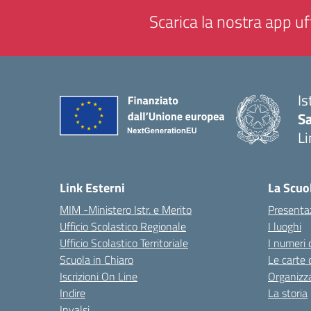
Scarica la nostra app uff
Is
Sa
Li
— 
Link Esterni
La Scuo
MIM -Ministero Istr. e Merito
Presenta
Ufficio Scolastico Regionale
I luoghi
Ufficio Scolastico Territoriale
I numeri 
Scuola in Chiaro
Le carte 
Iscrizioni On Line
Organizz
Indire
La storia
Invalsi