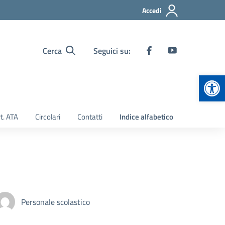
Accedi
Cerca
Seguici su:
Apr
t. ATA
Circolari
Contatti
Indice alfabetico
Personale scolastico