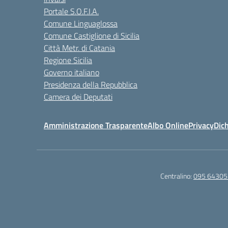
Portale S.O.F.I.A.
Comune Linguaglossa
Comune Castiglione di Sicilia
Città Metr. di Catania
Regione Sicilia
Governo italiano
Presidenza della Repubblica
Camera dei Deputati
Amministrazione Trasparente
Albo Online
Privacy
Dich
Centralino:
095 64305