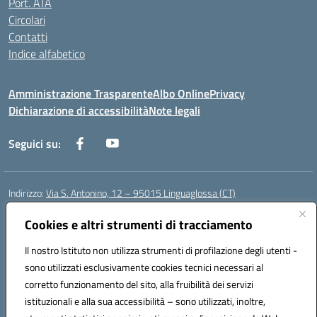
Port. ATA
Circolari
Contatti
Indice alfabetico
Amministrazione Trasparente
Albo Online
Privacy
Dichiarazione di accessibilità
Note legali
Seguici su:
Indirizzo:
Via S. Antonino, 12 – 95015 Linguaglossa (CT)
Centralino:
095 643051
Email:
ctic83200r@istruzione.it
Posta elettronica certificata (PEC):
Cookies e altri strumenti di tracciamento
ctic83200r@pec.istruzione.it
Codice fiscale: 83002470876
Il nostro Istituto non utilizza strumenti di profilazione degli utenti -
Codice meccanografico:
CTIC83200R
sono utilizzati esclusivamente cookies tecnici necessari al
Codice Indice delle Pubbliche Amministrazioni (IPA): istsc_CTIC83200R
corretto funzionamento del sito, alla fruibilità dei servizi
Codice unico di fatturazione (CUF): UF7TEB
istituzionali e alla sua accessibilità – sono utilizzati, inoltre,