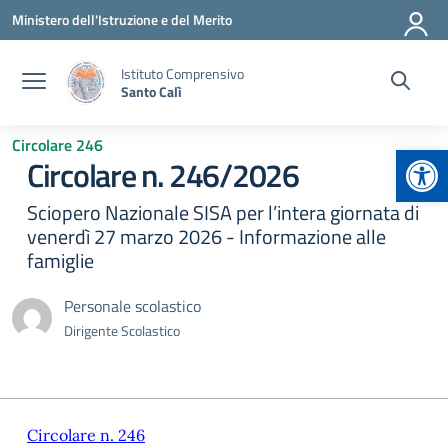
Vai ai contenuti
Vai al menu di navigazione
Vai al footer
Ministero dell'Istruzione e del Merito
Istituto Comprensivo
Santo Calì
Circolare 246
Apr
Circolare n. 246/2026
Sciopero Nazionale SISA per l’intera giornata di
venerdì 27 marzo 2026 - Informazione alle
famiglie
Personale scolastico
Dirigente Scolastico
Circolare n. 246