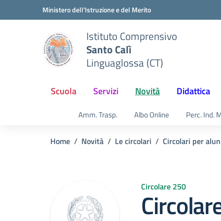
Vai ai contenuti
Vai al menu di navigazione
Vai al footer
Ministero dell'Istruzione e del Merito
Istituto Comprensivo
Santo Calì
Linguaglossa (CT)
Scuola
Servizi
Novità
Didattica
Amm. Trasp.
Albo Online
Perc. Ind. 
Home
Novità
Le circolari
Circolari per alun
Circolare 250
Circolar