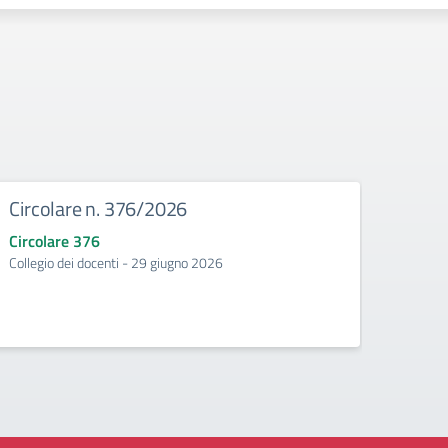
Circolare n. 376/2026
Circ
Circolare 376
Circo
Collegio dei docenti - 29 giugno 2026
Incontr
second