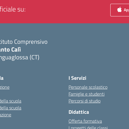
iciale su:
App
tituto Comprensivo
nto Calì
nguaglossa (CT)
Visita la pagina iniziale della scuola
la
I Servizi
zione
Personale scolastico
Famiglie e studenti
della scuola
Percorsi di studio
della scuola
Didattica
azione
Offerta formativa
I progetti delle classi