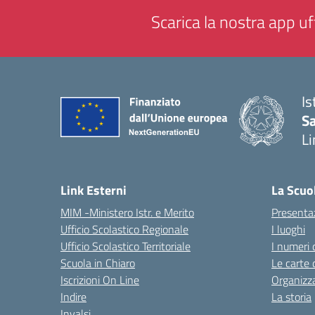
Scarica la nostra app uff
Is
Sa
Li
— 
Link Esterni
La Scuo
MIM -Ministero Istr. e Merito
Presenta
Ufficio Scolastico Regionale
I luoghi
Ufficio Scolastico Territoriale
I numeri 
Scuola in Chiaro
Le carte 
Iscrizioni On Line
Organizz
Indire
La storia
Invalsi