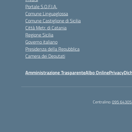
Portale S.O.F.I.A.
Comune Linguaglossa
Comune Castiglione di Sicilia
Città Metr. di Catania
Regione Sicilia
Governo italiano
Presidenza della Repubblica
Camera dei Deputati
Amministrazione Trasparente
Albo Online
Privacy
Dich
Centralino:
095 64305