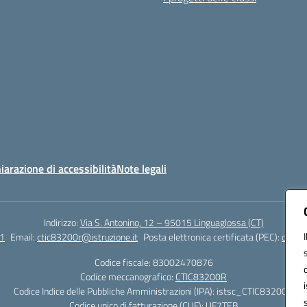
iarazione di accessibilità
Note legali
Indirizzo:
Via S. Antonino, 12 – 95015 Linguaglossa (CT)
1
Email:
ctic83200r@istruzione.it
Posta elettronica certificata (PEC):
ctic83
Codice fiscale: 83002470876
Codice meccanografico:
CTIC83200R
Codice Indice delle Pubbliche Amministrazioni (IPA): istsc_CTIC83200R
Codice unico di fatturazione (CUF): UF7TEB