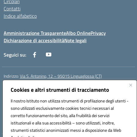
Circolari
Contatti
Indice alfabetico
Amministrazione Trasparente
Albo Online
Privacy
Dichiarazione di accessibilità
Note legali
Seguici su:
Indirizzo:
Via S. Antonino, 12 – 95015 Linguaglossa (CT)
Centralino:
095 643051
Email:
ctic83200r@istruzione.it
Posta elettronica certificata (PEC):
Cookies e altri strumenti di tracciamento
ctic83200r@pec.istruzione.it
Codice fiscale: 83002470876
Il nostro Istituto non utilizza strumenti di profilazione degli utenti -
Codice meccanografico:
CTIC83200R
sono utilizzati esclusivamente cookies tecnici necessari al
Codice Indice delle Pubbliche Amministrazioni (IPA): istsc_CTIC83200R
corretto funzionamento del sito, alla fruibilità dei servizi
Codice unico di fatturazione (CUF): UF7TEB
istituzionali e alla sua accessibilità – sono utilizzati, inoltre,
strumenti statistici anonimizzati messi a disposizione da Web