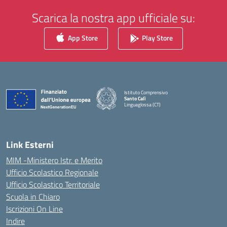
Scarica la nostra app ufficiale su:
App Store
Play Store
Istituto Comprensivo
Santo Calì
Linguaglossa (CT)
— Visita la pagina iniziale della scuola
Link Esterni
MIM -Ministero Istr. e Merito
Ufficio Scolastico Regionale
Ufficio Scolastico Territoriale
Scuola in Chiaro
Iscrizioni On Line
Indire