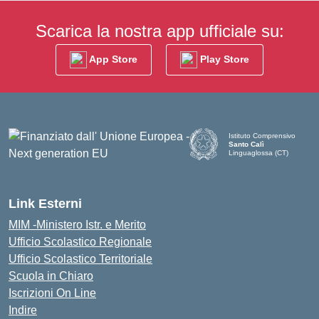
Scarica la nostra app ufficiale su:
App Store
Play Store
Istituto Comprensivo
Santo Calì
Linguaglossa (CT)
— Visita la pagina iniziale d
Link Esterni
MIM -Ministero Istr. e Merito
Ufficio Scolastico Regionale
Ufficio Scolastico Territoriale
Scuola in Chiaro
Iscrizioni On Line
Indire