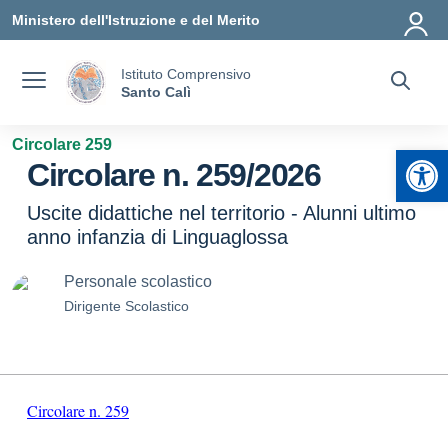
Vai ai contenuti
Vai al menu di navigazione
Vai al footer
Ministero dell'Istruzione e del Merito
Istituto Comprensivo
Santo Calì
Circolare 259
Apr
Circolare n. 259/2026
Uscite didattiche nel territorio - Alunni ultimo
anno infanzia di Linguaglossa
Personale scolastico
Dirigente Scolastico
Circolare n. 259