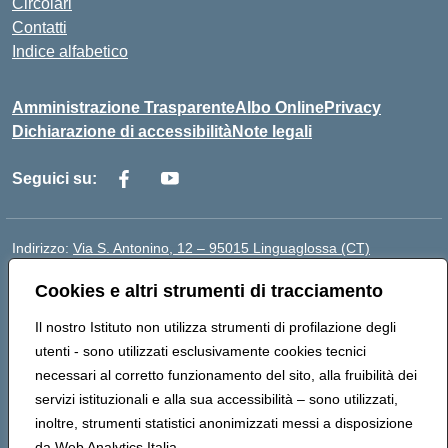
Circolari
Contatti
Indice alfabetico
Amministrazione Trasparente
Albo Online
Privacy
Dichiarazione di accessibilità
Note legali
Seguici su:
Indirizzo:
Via S. Antonino, 12 – 95015 Linguaglossa (CT)
Centralino:
095 643051
Email:
ctic83200r@istruzione.it
Cookies e altri strumenti di tracciamento
Posta elettronica certificata (PEC):
ctic83200r@pec.istruzione.it
Codice fiscale: 83002470876
Il nostro Istituto non utilizza strumenti di profilazione degli
Codice meccanografico:
CTIC83200R
utenti - sono utilizzati esclusivamente cookies tecnici
Codice Indice delle Pubbliche Amministrazioni (IPA):
necessari al corretto funzionamento del sito, alla fruibilità dei
istsc_CTIC83200R
servizi istituzionali e alla sua accessibilità – sono utilizzati,
Codice unico di fatturazione (CUF): UF7TEB
inoltre, strumenti statistici anonimizzati messi a disposizione
da Web Analytics Italia.