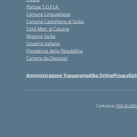
Portale S.O.F.I.A.
Comune Linguaglossa
Comune Castiglione di Sicilia
Città Metr. di Catania
Regione Sicilia
Governo italiano
Presidenza della Repubblica
Camera dei Deputati
Amministrazione Trasparente
Albo Online
Privacy
Dich
Centralino:
095 64305