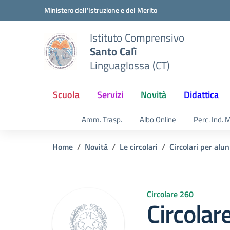
Vai ai contenuti
Vai al menu di navigazione
Vai al footer
Ministero dell'Istruzione e del Merito
Istituto Comprensivo
Santo Calì
Linguaglossa (CT)
Scuola
Servizi
Novità
Didattica
Amm. Trasp.
Albo Online
Perc. Ind. 
Home
Novità
Le circolari
Circolari per alun
Circolare 260
Circolar