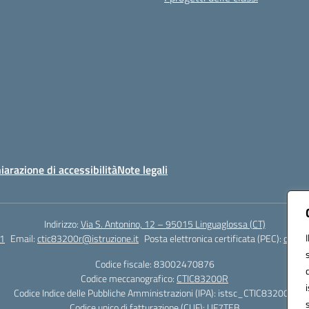
iarazione di accessibilità
Note legali
Indirizzo:
Via S. Antonino, 12 – 95015 Linguaglossa (CT)
1
Email:
ctic83200r@istruzione.it
Posta elettronica certificata (PEC):
ctic83
Codice fiscale: 83002470876
Codice meccanografico:
CTIC83200R
Codice Indice delle Pubbliche Amministrazioni (IPA): istsc_CTIC83200R
Codice unico di fatturazione (CUF): UF7TEB