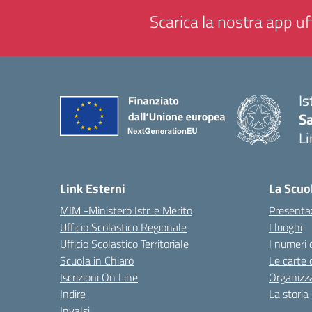
Scarica la nostra app uff
Is
Sa
Li
— 
Link Esterni
La Scuo
MIM -Ministero Istr. e Merito
Presenta
Ufficio Scolastico Regionale
I luoghi
Ufficio Scolastico Territoriale
I numeri 
Scuola in Chiaro
Le carte 
Iscrizioni On Line
Organizz
Indire
La storia
Invalsi