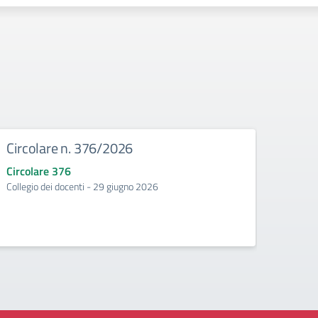
Circolare n. 376/2026
Circ
Circolare 376
Circo
Collegio dei docenti - 29 giugno 2026
Incontr
second