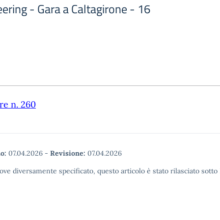
ering - Gara a Caltagirone - 16
re n. 260
o:
07.04.2026
-
Revisione:
07.04.2026
ove diversamente specificato, questo articolo è stato rilasciato sott