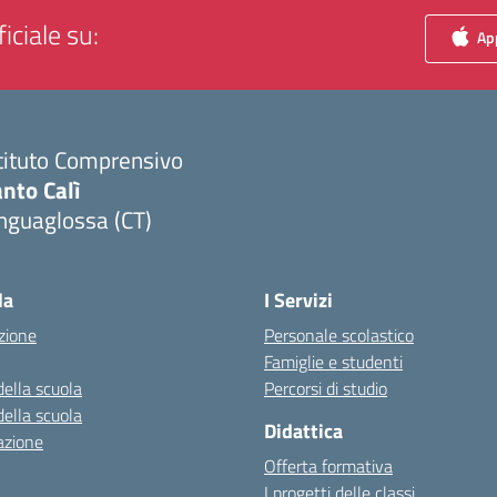
iciale su:
App
tituto Comprensivo
nto Calì
nguaglossa (CT)
Visita la pagina iniziale della scuola
la
I Servizi
zione
Personale scolastico
Famiglie e studenti
della scuola
Percorsi di studio
della scuola
Didattica
azione
Offerta formativa
I progetti delle classi