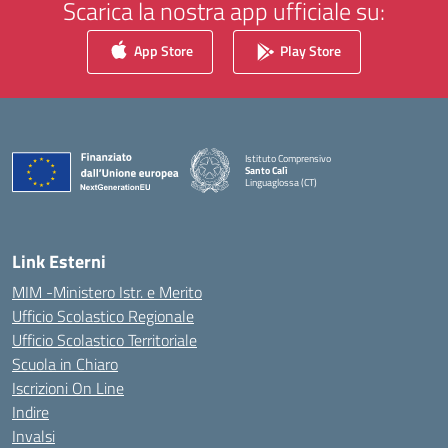
Scarica la nostra app ufficiale su:
App Store
Play Store
Istituto Comprensivo
Santo Calì
Linguaglossa (CT)
— Visita la pagina iniziale della scuola
Link Esterni
MIM -Ministero Istr. e Merito
Ufficio Scolastico Regionale
Ufficio Scolastico Territoriale
Scuola in Chiaro
Iscrizioni On Line
Indire
Invalsi