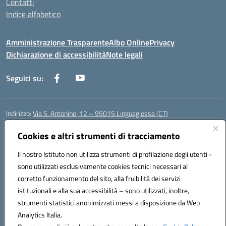
Contatti
Indice alfabetico
Amministrazione Trasparente
Albo Online
Privacy
Dichiarazione di accessibilità
Note legali
Seguici su:
Indirizzo:
Via S. Antonino, 12 – 95015 Linguaglossa (CT)
Centralino:
095 643051
Email:
ctic83200r@istruzione.it
Posta elettronica certificata (PEC):
Cookies e altri strumenti di tracciamento
ctic83200r@pec.istruzione.it
Codice fiscale: 83002470876
Il nostro Istituto non utilizza strumenti di profilazione degli utenti -
Codice meccanografico:
CTIC83200R
sono utilizzati esclusivamente cookies tecnici necessari al
Codice Indice delle Pubbliche Amministrazioni (IPA): istsc_CTIC83200R
corretto funzionamento del sito, alla fruibilità dei servizi
Codice unico di fatturazione (CUF): UF7TEB
istituzionali e alla sua accessibilità – sono utilizzati, inoltre,
strumenti statistici anonimizzati messi a disposizione da Web
Analytics Italia.
Hosting & Powered by 3D Solution S.r.l.