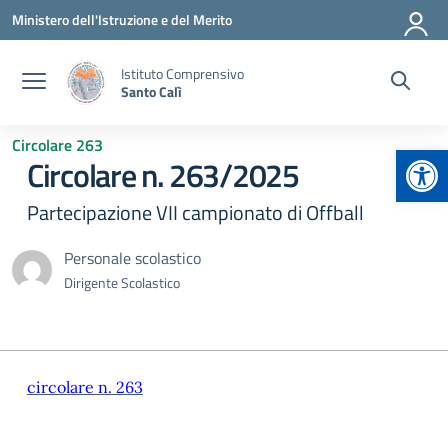
Vai ai contenuti
Vai al menu di navigazione
Vai al footer
Ministero dell'Istruzione e del Merito
Istituto Comprensivo
Santo Calì
Circolare 263
Apr
Circolare n. 263/2025
Partecipazione VII campionato di Offball
Personale scolastico
Dirigente Scolastico
circolare n. 263