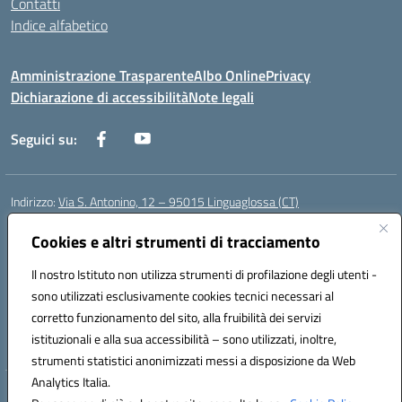
Contatti
Indice alfabetico
Amministrazione Trasparente
Albo Online
Privacy
Dichiarazione di accessibilità
Note legali
Seguici su:
Indirizzo:
Via S. Antonino, 12 – 95015 Linguaglossa (CT)
Centralino:
095 643051
Email:
ctic83200r@istruzione.it
Posta elettronica certificata (PEC):
Cookies e altri strumenti di tracciamento
ctic83200r@pec.istruzione.it
Codice fiscale: 83002470876
Il nostro Istituto non utilizza strumenti di profilazione degli utenti -
Codice meccanografico:
CTIC83200R
sono utilizzati esclusivamente cookies tecnici necessari al
Codice Indice delle Pubbliche Amministrazioni (IPA): istsc_CTIC83200R
corretto funzionamento del sito, alla fruibilità dei servizi
Codice unico di fatturazione (CUF): UF7TEB
istituzionali e alla sua accessibilità – sono utilizzati, inoltre,
strumenti statistici anonimizzati messi a disposizione da Web
Analytics Italia.
Hosting & Powered by 3D Solution S.r.l.