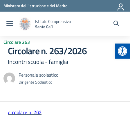
Vai ai contenuti
Vai al menu di navigazione
Vai al footer
Ministero dell'Istruzione e del Merito
Istituto Comprensivo
Santo Calì
Circolare 263
Apr
Circolare n. 263/2026
Incontri scuola - famiglia
Personale scolastico
Dirigente Scolastico
circolare n. 263