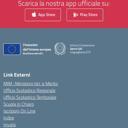
Scarica la nostra app ufficiale su:
App Store
Play Store
Istituto Comprensivo
Santo Calì
Linguaglossa (CT)
— Visita la pagina iniziale della scuola
Link Esterni
MIM -Ministero Istr. e Merito
Ufficio Scolastico Regionale
Ufficio Scolastico Territoriale
Scuola in Chiaro
Iscrizioni On Line
Indire
Invalsi