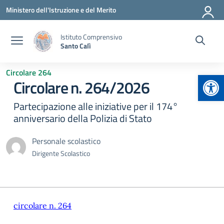
Vai ai contenuti
Vai al menu di navigazione
Vai al footer
Ministero dell'Istruzione e del Merito
Istituto Comprensivo
Santo Calì
Circolare 264
Apr
Circolare n. 264/2026
Partecipazione alle iniziative per il 174°
anniversario della Polizia di Stato
Personale scolastico
Dirigente Scolastico
circolare n. 264