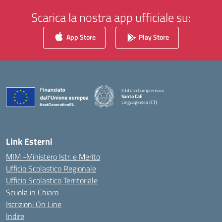
Scarica la nostra app ufficiale su:
App Store
Play Store
Istituto Comprensivo
Santo Calì
Linguaglossa (CT)
— Visita la pagina iniziale della scuola
Link Esterni
MIM -Ministero Istr. e Merito
Ufficio Scolastico Regionale
Ufficio Scolastico Territoriale
Scuola in Chiaro
Iscrizioni On Line
Indire