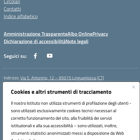
Circolari
Contatti
Indice alfabetico
Amministrazione Trasparente
Albo Online
Privacy
Dichiarazione di accessibilità
Note legali
Seguici su:
Indirizzo:
Via S. Antonino, 12 – 95015 Linguaglossa (CT)
Centralino:
095 643051
Email:
ctic83200r@istruzione.it
Posta elettronica certificata (PEC):
Cookies e altri strumenti di tracciamento
ctic83200r@pec.istruzione.it
Codice fiscale: 83002470876
Il nostro Istituto non utilizza strumenti di profilazione degli utenti -
Codice meccanografico:
CTIC83200R
sono utilizzati esclusivamente cookies tecnici necessari al
Codice Indice delle Pubbliche Amministrazioni (IPA): istsc_CTIC83200R
corretto funzionamento del sito, alla fruibilità dei servizi
Codice unico di fatturazione (CUF): UF7TEB
istituzionali e alla sua accessibilità – sono utilizzati, inoltre,
strumenti statistici anonimizzati messi a disposizione da Web