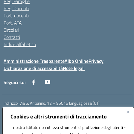
Reg. Famiglie
Reg. Docenti
Port. docenti
Port. ATA
Circolari
Contatti
Indice alfabetico
Amministrazione Trasparente
Albo Online
Privacy
Dichiarazione di accessibilità
Note legali
Seguici su:
Indirizzo:
Via S. Antonino, 12 – 95015 Linguaglossa (CT)
Centralino:
095 643051
Email:
ctic83200r@istruzione.it
Posta elettronica certificata (PEC):
Cookies e altri strumenti di tracciamento
ctic83200r@pec.istruzione.it
Codice fiscale: 83002470876
Il nostro Istituto non utilizza strumenti di profilazione degli utenti -
Codice meccanografico:
CTIC83200R