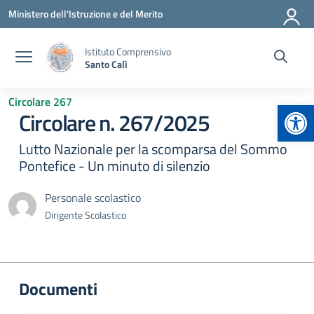
Vai ai contenuti
Vai al menu di navigazione
Vai al footer
Ministero dell'Istruzione e del Merito
Istituto Comprensivo
Santo Calì
Circolare 267
Apr
Circolare n. 267/2025
Lutto Nazionale per la scomparsa del Sommo
Pontefice - Un minuto di silenzio
Personale scolastico
Dirigente Scolastico
Documenti