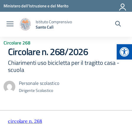
Vai ai contenuti
Vai al menu di navigazione
Vai al footer
Ministero dell'Istruzione e del Merito
Istituto Comprensivo
Santo Calì
Circolare 268
Apr
Circolare n. 268/2026
Chiarimenti uso bicicletta per il tragitto casa -
scuola
Personale scolastico
Dirigente Scolastico
circolare n. 268