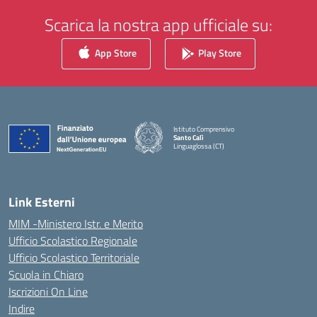
Scarica la nostra app ufficiale su:
App Store
Play Store
Istituto Comprensivo
Santo Calì
Linguaglossa (CT)
— Visita la pagina iniziale della scuola
Link Esterni
MIM -Ministero Istr. e Merito
Ufficio Scolastico Regionale
Ufficio Scolastico Territoriale
Scuola in Chiaro
Iscrizioni On Line
Indire