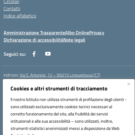
Circolari
Contatti
Indice alfabetico
Amministrazione Trasparente
Albo Online
Privacy
Dichiarazione di accessibilità
Note legali
Seguici su:
Indirizzo:
Via S. Antonino, 12 – 95015 Linguaglossa (CT)
Centralino:
095 643051
Email:
ctic83200r@istruzione.it
Posta elettronica certificata (PEC):
Cookies e altri strumenti di tracciamento
ctic83200r@pec.istruzione.it
Codice fiscale: 83002470876
Il nostro Istituto non utilizza strumenti di profilazione degli utenti -
Codice meccanografico:
CTIC83200R
sono utilizzati esclusivamente cookies tecnici necessari al
Codice Indice delle Pubbliche Amministrazioni (IPA): istsc_CTIC83200R
corretto funzionamento del sito, alla fruibilità dei servizi
Codice unico di fatturazione (CUF): UF7TEB
istituzionali e alla sua accessibilità – sono utilizzati, inoltre,
strumenti statistici anonimizzati messi a disposizione da Web