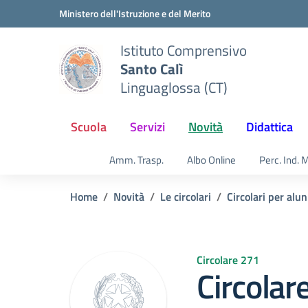
Vai ai contenuti
Vai al menu di navigazione
Vai al footer
Ministero dell'Istruzione e del Merito
Istituto Comprensivo
Santo Calì
Linguaglossa (CT)
Scuola
Servizi
Novità
Didattica
Amm. Trasp.
Albo Online
Perc. Ind. 
Home
Novità
Le circolari
Circolari per alun
Circolare 271
Circolar