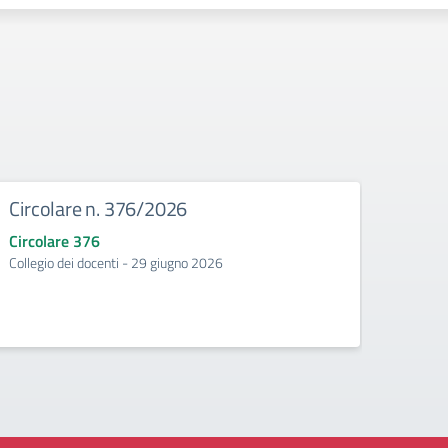
Circolare n. 376/2026
Circ
Circolare 376
Circo
Collegio dei docenti - 29 giugno 2026
Incontr
second