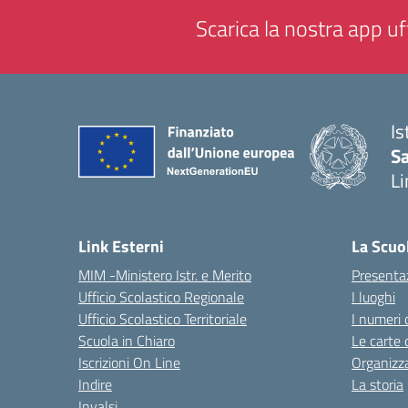
Scarica la nostra app uff
Is
Sa
Li
— 
Link Esterni
La Scuo
MIM -Ministero Istr. e Merito
Presenta
Ufficio Scolastico Regionale
I luoghi
Ufficio Scolastico Territoriale
I numeri 
Scuola in Chiaro
Le carte 
Iscrizioni On Line
Organizz
Indire
La storia
Invalsi