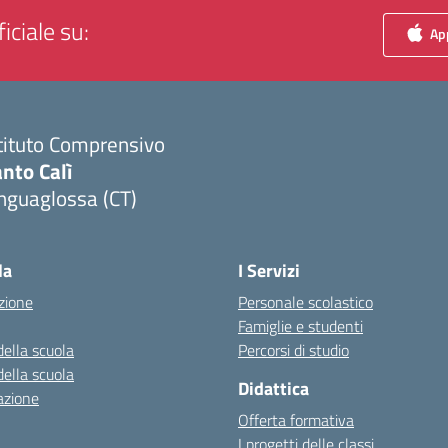
iciale su:
App
tituto Comprensivo
nto Calì
nguaglossa (CT)
Visita la pagina iniziale della scuola
la
I Servizi
zione
Personale scolastico
Famiglie e studenti
della scuola
Percorsi di studio
della scuola
Didattica
azione
Offerta formativa
I progetti delle classi