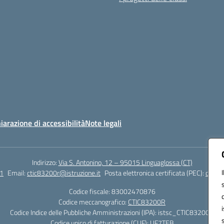
iarazione di accessibilità
Note legali
Indirizzo:
Via S. Antonino, 12 – 95015 Linguaglossa (CT)
1
Email:
ctic83200r@istruzione.it
Posta elettronica certificata (PEC):
ctic83
Codice fiscale: 83002470876
Codice meccanografico:
CTIC83200R
Codice Indice delle Pubbliche Amministrazioni (IPA): istsc_CTIC83200R
Codice unico di fatturazione (CUF): UF7TEB