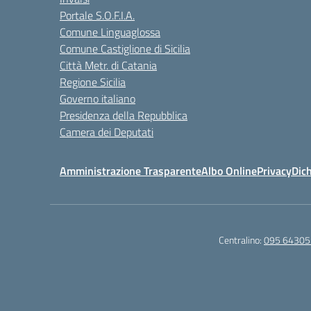
Portale S.O.F.I.A.
Comune Linguaglossa
Comune Castiglione di Sicilia
Città Metr. di Catania
Regione Sicilia
Governo italiano
Presidenza della Repubblica
Camera dei Deputati
Amministrazione Trasparente
Albo Online
Privacy
Dich
Centralino:
095 64305