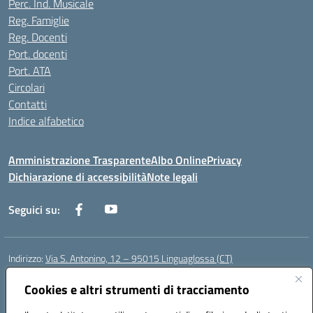
Perc. Ind. Musicale
Reg. Famiglie
Reg. Docenti
Port. docenti
Port. ATA
Circolari
Contatti
Indice alfabetico
Amministrazione Trasparente
Albo Online
Privacy
Dichiarazione di accessibilità
Note legali
Seguici su:
Indirizzo:
Via S. Antonino, 12 – 95015 Linguaglossa (CT)
Centralino:
095 643051
Email:
ctic83200r@istruzione.it
Posta elettronica certificata (PEC):
Cookies e altri strumenti di tracciamento
ctic83200r@pec.istruzione.it