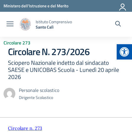
Vai ai contenuti
Vai al menu di navigazione
Vai al footer
Ministero dell'Istruzione e del Merito
Istituto Comprensivo
Santo Calì
Circolare 273
Apr
Circolare N. 273/2026
Sciopero Nazionale indetto dal sindacato
SAESE e UNICOBAS Scuola - Lunedì 20 aprile
2026
Personale scolastico
Dirigente Scolastico
Circolare n. 273