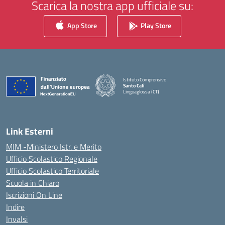
Scarica la nostra app ufficiale su:
App Store
Play Store
Istituto Comprensivo
Santo Calì
Linguaglossa (CT)
— Visita la pagina iniziale della scuola
Link Esterni
MIM -Ministero Istr. e Merito
Ufficio Scolastico Regionale
Ufficio Scolastico Territoriale
Scuola in Chiaro
Iscrizioni On Line
Indire
Invalsi