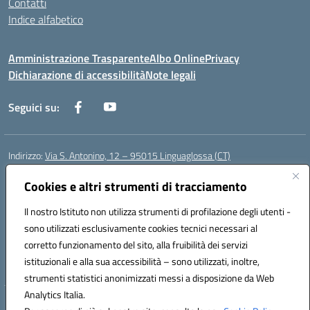
Contatti
Indice alfabetico
Amministrazione Trasparente
Albo Online
Privacy
Dichiarazione di accessibilità
Note legali
Seguici su:
Indirizzo:
Via S. Antonino, 12 – 95015 Linguaglossa (CT)
Centralino:
095 643051
Email:
ctic83200r@istruzione.it
Posta elettronica certificata (PEC):
Cookies e altri strumenti di tracciamento
ctic83200r@pec.istruzione.it
Codice fiscale: 83002470876
Il nostro Istituto non utilizza strumenti di profilazione degli utenti -
Codice meccanografico:
CTIC83200R
sono utilizzati esclusivamente cookies tecnici necessari al
Codice Indice delle Pubbliche Amministrazioni (IPA): istsc_CTIC83200R
corretto funzionamento del sito, alla fruibilità dei servizi
Codice unico di fatturazione (CUF): UF7TEB
istituzionali e alla sua accessibilità – sono utilizzati, inoltre,
strumenti statistici anonimizzati messi a disposizione da Web
Analytics Italia.
Hosting & Powered by 3D Solution S.r.l.