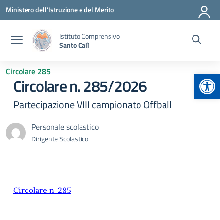
Vai ai contenuti
Vai al menu di navigazione
Vai al footer
Ministero dell'Istruzione e del Merito
Istituto Comprensivo
Santo Calì
Circolare 285
Apr
Circolare n. 285/2026
Partecipazione VIII campionato Offball
Personale scolastico
Dirigente Scolastico
Circolare n. 285