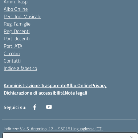
Amm. Trasp.
Albo Online
Perc. Ind. Musicale
Reg. Famiglie
Reg. Docenti
Port. docenti
Port. ATA
Circolari
Contatti
Indice alfabetico
Amministrazione Trasparente
Albo Online
Privacy
Dichiarazione di accessibilità
Note legali
Seguici su:
Indirizzo:
Via S. Antonino, 12 – 95015 Linguaglossa (CT)
Centralino:
095 643051
Email:
ctic83200r@istruzione.it