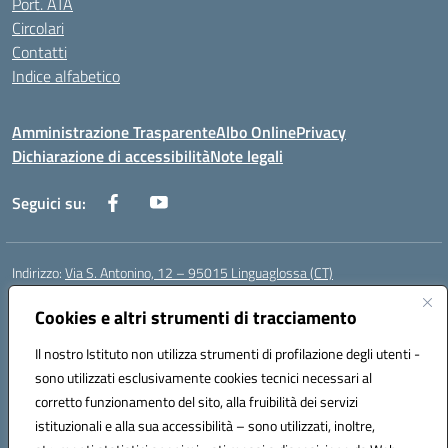
Port. ATA
Circolari
Contatti
Indice alfabetico
Amministrazione Trasparente
Albo Online
Privacy
Dichiarazione di accessibilità
Note legali
Seguici su:
Indirizzo:
Via S. Antonino, 12 – 95015 Linguaglossa (CT)
Centralino:
095 643051
Email:
ctic83200r@istruzione.it
Posta elettronica certificata (PEC):
Cookies e altri strumenti di tracciamento
ctic83200r@pec.istruzione.it
Codice fiscale: 83002470876
Il nostro Istituto non utilizza strumenti di profilazione degli utenti -
Codice meccanografico:
CTIC83200R
sono utilizzati esclusivamente cookies tecnici necessari al
Codice Indice delle Pubbliche Amministrazioni (IPA): istsc_CTIC83200R
corretto funzionamento del sito, alla fruibilità dei servizi
Codice unico di fatturazione (CUF): UF7TEB
istituzionali e alla sua accessibilità – sono utilizzati, inoltre,