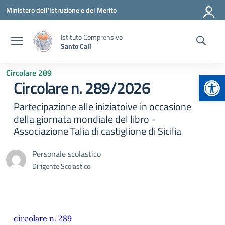
Vai ai contenuti
Vai al menu di navigazione
Vai al footer
Ministero dell'Istruzione e del Merito
Istituto Comprensivo
Santo Calì
Circolare 289
Apr
Circolare n. 289/2026
Partecipazione alle iniziatoive in occasione
della giornata mondiale del libro -
Associazione Talia di castiglione di Sicilia
Personale scolastico
Dirigente Scolastico
circolare n. 289