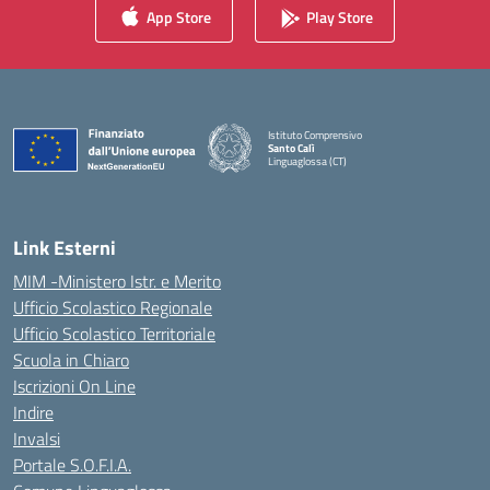
App Store
Play Store
Istituto Comprensivo
Santo Calì
Linguaglossa (CT)
— Visita la pagina iniziale della scuola
Link Esterni
MIM -Ministero Istr. e Merito
Ufficio Scolastico Regionale
Ufficio Scolastico Territoriale
Scuola in Chiaro
Iscrizioni On Line
Indire
Invalsi
Portale S.O.F.I.A.