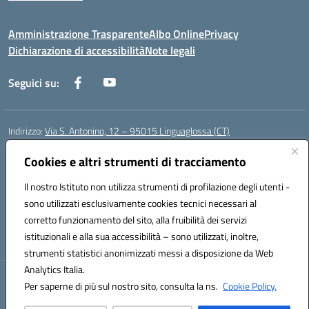
Amministrazione Trasparente
Albo Online
Privacy
Dichiarazione di accessibilità
Note legali
Seguici su:
Indirizzo:
Via S. Antonino, 12 – 95015 Linguaglossa (CT)
Centralino:
095 643051
Email:
ctic83200r@istruzione.it
Posta elettronica certificata (PEC):
Cookies e altri strumenti di tracciamento
ctic83200r@pec.istruzione.it
Codice fiscale: 83002470876
Il nostro Istituto non utilizza strumenti di profilazione degli utenti -
Codice meccanografico:
CTIC83200R
sono utilizzati esclusivamente cookies tecnici necessari al
Codice Indice delle Pubbliche Amministrazioni (IPA): istsc_CTIC83200R
corretto funzionamento del sito, alla fruibilità dei servizi
Codice unico di fatturazione (CUF): UF7TEB
istituzionali e alla sua accessibilità – sono utilizzati, inoltre,
strumenti statistici anonimizzati messi a disposizione da Web
Analytics Italia.
Hosting & Powered by 3D Solution S.r.l.
Per saperne di più sul nostro sito, consulta la ns.
Cookie Policy.
Concept & Design by Designers Italia