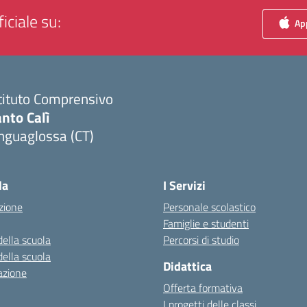
iciale su:
App
tituto Comprensivo
nto Calì
nguaglossa (CT)
Visita la pagina iniziale della scuola
la
I Servizi
zione
Personale scolastico
Famiglie e studenti
della scuola
Percorsi di studio
della scuola
Didattica
azione
Offerta formativa
I progetti delle classi