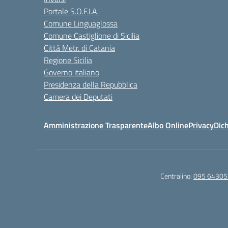
Portale S.O.F.I.A.
Comune Linguaglossa
Comune Castiglione di Sicilia
Città Metr. di Catania
Regione Sicilia
Governo italiano
Presidenza della Repubblica
Camera dei Deputati
Amministrazione Trasparente
Albo Online
Privacy
Dich
Centralino:
095 64305