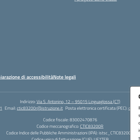
iarazione di accessibilità
Note legali
Indirizzo:
Via S. Antonino, 12 – 95015 Linguaglossa (CT)
1
Email:
ctic83200r@istruzione.it
Posta elettronica certificata (PEC):
ctic83
Codice fiscale: 83002470876
Codice meccanografico:
CTIC83200R
Codice Indice delle Pubbliche Amministrazioni (IPA): istsc_CTIC83200R
Codice unico di fatturazione (CUF): UF7TEB