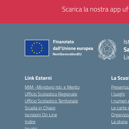
Scarica la nostra app uff
Is
Sa
Li
— 
Link Esterni
La Scuo
MIM -Ministero Istr. e Merito
Presenta
Ufficio Scolastico Regionale
I luoghi
Ufficio Scolastico Territoriale
I numeri 
Scuola in Chiaro
Le carte 
Iscrizioni On Line
Organizz
Indire
La storia
Invalsi