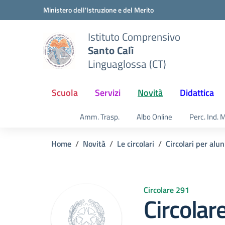
Vai ai contenuti
Vai al menu di navigazione
Vai al footer
Ministero dell'Istruzione e del Merito
Istituto Comprensivo
Santo Calì
Linguaglossa (CT)
Scuola
Servizi
Novità
Didattica
Amm. Trasp.
Albo Online
Perc. Ind. 
Home
Novità
Le circolari
Circolari per alun
Circolare 291
Circolar