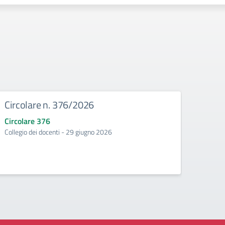
Circolare n. 376/2026
Circ
Circolare 376
Circo
Collegio dei docenti - 29 giugno 2026
Incontr
second