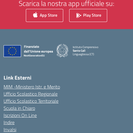
Scarica la nostra app ufficiale su:
App Store
Play Store
Istituto Comprensivo
Santo Calì
Linguaglossa (CT)
— Visita la pagina iniziale della scuola
Link Esterni
MIM -Ministero Istr. e Merito
Ufficio Scolastico Regionale
Ufficio Scolastico Territoriale
Scuola in Chiaro
Iscrizioni On Line
Indire
Invalsi