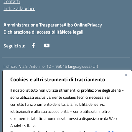
Contatti
Indice alfabetico
Amministrazione Trasparente
Albo Online
Privacy
Dichiarazione di accessibilità
Note legali
Seguici su:
Indirizzo:
Via S. Antonino, 12 – 95015 Linguaglossa (CT)
Centralino:
095 643051
Email:
ctic83200r@istruzione.it
Posta elettronica certificata (PEC):
Cookies e altri strumenti di tracciamento
ctic83200r@pec.istruzione.it
Codice fiscale: 83002470876
Il nostro Istituto non utilizza strumenti di profilazione degli utenti -
Codice meccanografico:
CTIC83200R
sono utilizzati esclusivamente cookies tecnici necessari al
Codice Indice delle Pubbliche Amministrazioni (IPA): istsc_CTIC83200R
corretto funzionamento del sito, alla fruibilità dei servizi
Codice unico di fatturazione (CUF): UF7TEB
istituzionali e alla sua accessibilità – sono utilizzati, inoltre,
strumenti statistici anonimizzati messi a disposizione da Web
Analytics Italia.
Hosting & Powered by 3D Solution S.r.l.