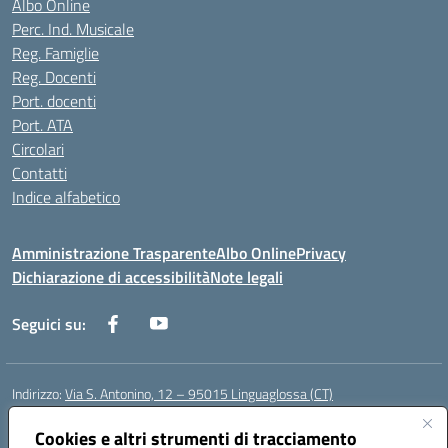
Albo Online
Perc. Ind. Musicale
Reg. Famiglie
Reg. Docenti
Port. docenti
Port. ATA
Circolari
Contatti
Indice alfabetico
Amministrazione Trasparente
Albo Online
Privacy
Dichiarazione di accessibilità
Note legali
Seguici su:
Indirizzo:
Via S. Antonino, 12 – 95015 Linguaglossa (CT)
Centralino:
095 643051
Email:
ctic83200r@istruzione.it
Posta elettronica certificata (PEC):
Cookies e altri strumenti di tracciamento
ctic83200r@pec.istruzione.it