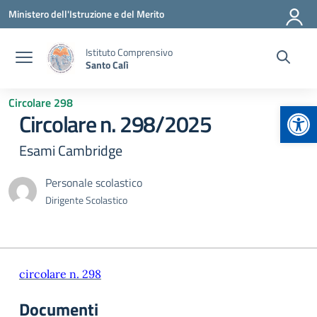
Vai ai contenuti
Vai al menu di navigazione
Vai al footer
Ministero dell'Istruzione e del Merito
Istituto Comprensivo
Santo Calì
Circolare 298
Apr
Circolare n. 298/2025
Esami Cambridge
Personale scolastico
Dirigente Scolastico
circolare n. 298
Documenti