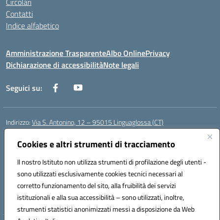
Circolari
Contatti
Indice alfabetico
Amministrazione Trasparente
Albo Online
Privacy
Dichiarazione di accessibilità
Note legali
Seguici su:
Indirizzo:
Via S. Antonino, 12 – 95015 Linguaglossa (CT)
Centralino:
095 643051
Email:
ctic83200r@istruzione.it
Posta elettronica certificata (PEC):
Cookies e altri strumenti di tracciamento
ctic83200r@pec.istruzione.it
Codice fiscale: 83002470876
Il nostro Istituto non utilizza strumenti di profilazione degli utenti -
Codice meccanografico:
CTIC83200R
sono utilizzati esclusivamente cookies tecnici necessari al
Codice Indice delle Pubbliche Amministrazioni (IPA): istsc_CTIC83200R
corretto funzionamento del sito, alla fruibilità dei servizi
Codice unico di fatturazione (CUF): UF7TEB
istituzionali e alla sua accessibilità – sono utilizzati, inoltre,
strumenti statistici anonimizzati messi a disposizione da Web