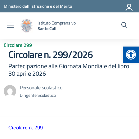
Vai ai contenuti
Vai al menu di navigazione
Vai al footer
Ministero dell'Istruzione e del Merito
Istituto Comprensivo
Santo Calì
Circolare 299
Apr
Circolare n. 299/2026
Partecipazione alla Giornata Mondiale del libro
30 aprile 2026
Personale scolastico
Dirigente Scolastico
Cicolare n. 299