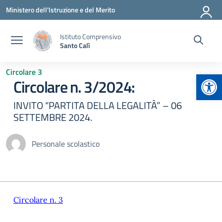
Vai ai contenuti
Vai al menu di navigazione
Vai al footer
Ministero dell'Istruzione e del Merito
Istituto Comprensivo
Santo Calì
Circolare 3
Apr
Circolare n. 3/2024:
INVITO “PARTITA DELLA LEGALITÀ” – 06
SETTEMBRE 2024.
Personale scolastico
Circolare n. 3