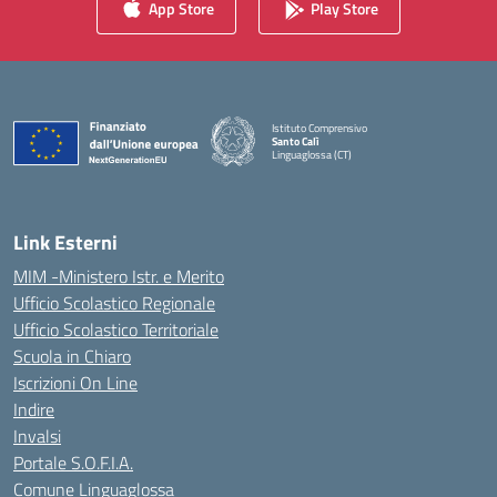
App Store
Play Store
Istituto Comprensivo
Santo Calì
Linguaglossa (CT)
— Visita la pagina iniziale della scuola
Link Esterni
MIM -Ministero Istr. e Merito
Ufficio Scolastico Regionale
Ufficio Scolastico Territoriale
Scuola in Chiaro
Iscrizioni On Line
Indire
Invalsi
Portale S.O.F.I.A.
Comune Linguaglossa