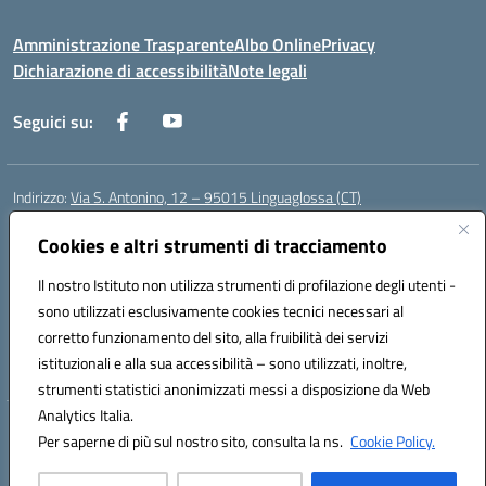
Amministrazione Trasparente
Albo Online
Privacy
Dichiarazione di accessibilità
Note legali
Seguici su:
Indirizzo:
Via S. Antonino, 12 – 95015 Linguaglossa (CT)
Centralino:
095 643051
Email:
ctic83200r@istruzione.it
Posta elettronica certificata (PEC):
Cookies e altri strumenti di tracciamento
ctic83200r@pec.istruzione.it
Codice fiscale: 83002470876
Il nostro Istituto non utilizza strumenti di profilazione degli utenti -
Codice meccanografico:
CTIC83200R
sono utilizzati esclusivamente cookies tecnici necessari al
Codice Indice delle Pubbliche Amministrazioni (IPA): istsc_CTIC83200R
corretto funzionamento del sito, alla fruibilità dei servizi
Codice unico di fatturazione (CUF): UF7TEB
istituzionali e alla sua accessibilità – sono utilizzati, inoltre,
strumenti statistici anonimizzati messi a disposizione da Web
Analytics Italia.
Hosting & Powered by 3D Solution S.r.l.
Per saperne di più sul nostro sito, consulta la ns.
Cookie Policy.
Concept & Design by Designers Italia