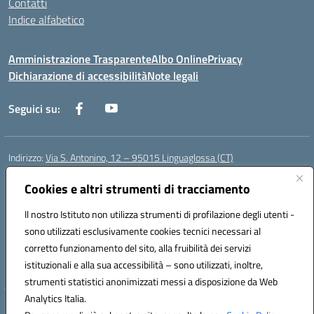
Contatti
Indice alfabetico
Amministrazione Trasparente
Albo Online
Privacy
Dichiarazione di accessibilità
Note legali
Seguici su:
Indirizzo:
Via S. Antonino, 12 – 95015 Linguaglossa (CT)
Centralino:
095 643051
Email:
ctic83200r@istruzione.it
Posta elettronica certificata (PEC):
Cookies e altri strumenti di tracciamento
ctic83200r@pec.istruzione.it
Codice fiscale: 83002470876
Il nostro Istituto non utilizza strumenti di profilazione degli utenti -
Codice meccanografico:
CTIC83200R
sono utilizzati esclusivamente cookies tecnici necessari al
Codice Indice delle Pubbliche Amministrazioni (IPA): istsc_CTIC83200R
corretto funzionamento del sito, alla fruibilità dei servizi
Codice unico di fatturazione (CUF): UF7TEB
istituzionali e alla sua accessibilità – sono utilizzati, inoltre,
strumenti statistici anonimizzati messi a disposizione da Web
Analytics Italia.
Hosting & Powered by 3D Solution S.r.l.