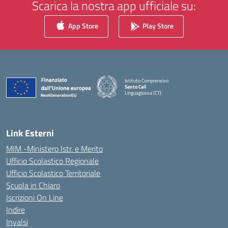
Scarica la nostra app ufficiale su:
App Store
Play Store
Istituto Comprensivo
Santo Calì
Linguaglossa (CT)
— Visita la pagina iniziale della scuola
Link Esterni
MIM -Ministero Istr. e Merito
Ufficio Scolastico Regionale
Ufficio Scolastico Territoriale
Scuola in Chiaro
Iscrizioni On Line
Indire
Invalsi