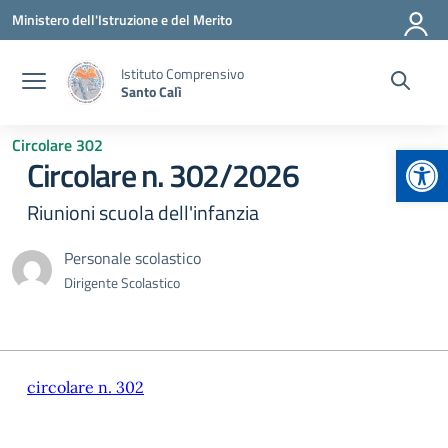
Vai ai contenuti
Vai al menu di navigazione
Vai al footer
Ministero dell'Istruzione e del Merito
Istituto Comprensivo
Santo Calì
Circolare 302
Apr
Circolare n. 302/2026
Riunioni scuola dell'infanzia
Personale scolastico
Dirigente Scolastico
circolare n. 302