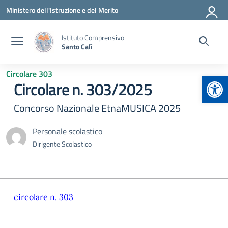
Vai ai contenuti
Vai al menu di navigazione
Vai al footer
Ministero dell'Istruzione e del Merito
Istituto Comprensivo
Santo Calì
Circolare 303
Apr
Circolare n. 303/2025
Concorso Nazionale EtnaMUSICA 2025
Personale scolastico
Dirigente Scolastico
circolare n. 303