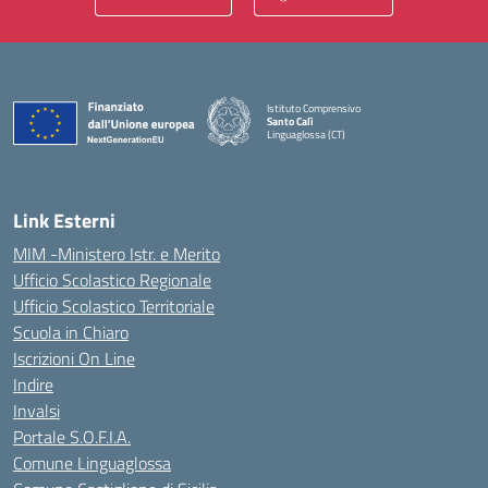
Istituto Comprensivo
Santo Calì
Linguaglossa (CT)
— Visita la pagina iniziale della scuola
Link Esterni
MIM -Ministero Istr. e Merito
Ufficio Scolastico Regionale
Ufficio Scolastico Territoriale
Scuola in Chiaro
Iscrizioni On Line
Indire
Invalsi
Portale S.O.F.I.A.
Comune Linguaglossa