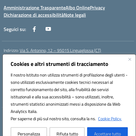
Amministrazione Trasparente
Albo Online
Privacy
Dichiarazione di accessibilità
Note legali
Seguici su:
Indirizzo:
Via S. Antonino, 12 – 95015 Linguaglossa (CT)
Centralino:
095 643051
Email:
ctic83200r@istruzione.it
Posta elettronica certificata (PEC):
Cookies e altri strumenti di tracciamento
ctic83200r@pec.istruzione.it
Codice fiscale: 83002470876
Il nostro Istituto non utilizza strumenti di profilazione degli utenti -
Codice meccanografico:
CTIC83200R
sono utilizzati esclusivamente cookies tecnici necessari al
Codice Indice delle Pubbliche Amministrazioni (IPA): istsc_CTIC83200R
corretto funzionamento del sito, alla fruibilità dei servizi
Codice unico di fatturazione (CUF): UF7TEB
istituzionali e alla sua accessibilità – sono utilizzati, inoltre,
strumenti statistici anonimizzati messi a disposizione da Web
Analytics Italia.
Hosting & Powered by 3D Solution S.r.l.
Per saperne di più sul nostro sito, consulta la ns.
Cookie Policy.
Concept & Design by Designers Italia
Personalizza
Rifiuta tutto
Accettare tutto