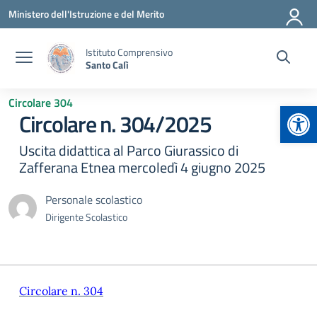
Vai ai contenuti
Vai al menu di navigazione
Vai al footer
Ministero dell'Istruzione e del Merito
Istituto Comprensivo
Santo Calì
Circolare 304
Apr
Circolare n. 304/2025
Uscita didattica al Parco Giurassico di
Zafferana Etnea mercoledì 4 giugno 2025
Personale scolastico
Dirigente Scolastico
Circolare n. 304