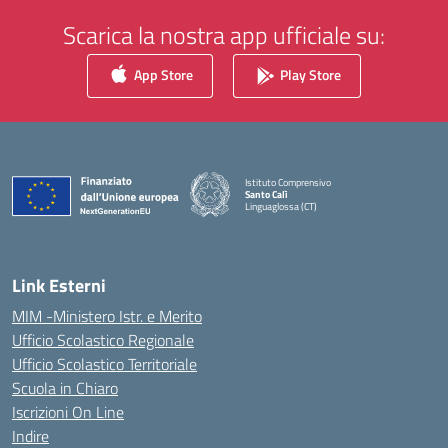
Scarica la nostra app ufficiale su:
App Store
Play Store
Istituto Comprensivo
Santo Calì
Linguaglossa (CT)
— Visita la pagina iniziale della scuola
Link Esterni
MIM -Ministero Istr. e Merito
Ufficio Scolastico Regionale
Ufficio Scolastico Territoriale
Scuola in Chiaro
Iscrizioni On Line
Indire