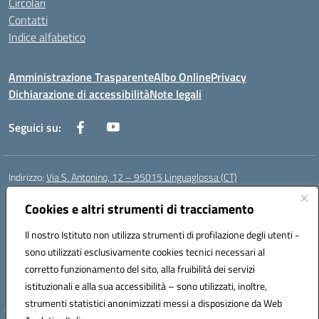
Circolari
Contatti
Indice alfabetico
Amministrazione Trasparente
Albo Online
Privacy
Dichiarazione di accessibilità
Note legali
Seguici su:
Indirizzo:
Via S. Antonino, 12 – 95015 Linguaglossa (CT)
Centralino:
095 643051
Email:
ctic83200r@istruzione.it
Posta elettronica certificata (PEC):
Cookies e altri strumenti di tracciamento
ctic83200r@pec.istruzione.it
Codice fiscale: 83002470876
Il nostro Istituto non utilizza strumenti di profilazione degli utenti -
Codice meccanografico:
CTIC83200R
sono utilizzati esclusivamente cookies tecnici necessari al
Codice Indice delle Pubbliche Amministrazioni (IPA): istsc_CTIC83200R
corretto funzionamento del sito, alla fruibilità dei servizi
Codice unico di fatturazione (CUF): UF7TEB
istituzionali e alla sua accessibilità – sono utilizzati, inoltre,
strumenti statistici anonimizzati messi a disposizione da Web