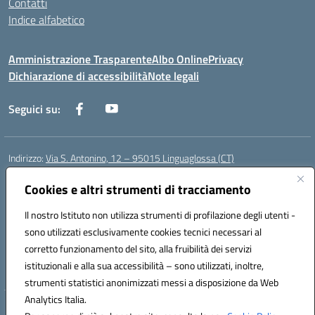
Contatti
Indice alfabetico
Amministrazione Trasparente
Albo Online
Privacy
Dichiarazione di accessibilità
Note legali
Seguici su:
Indirizzo:
Via S. Antonino, 12 – 95015 Linguaglossa (CT)
Centralino:
095 643051
Email:
ctic83200r@istruzione.it
Posta elettronica certificata (PEC):
Cookies e altri strumenti di tracciamento
ctic83200r@pec.istruzione.it
Codice fiscale: 83002470876
Il nostro Istituto non utilizza strumenti di profilazione degli utenti -
Codice meccanografico:
CTIC83200R
sono utilizzati esclusivamente cookies tecnici necessari al
Codice Indice delle Pubbliche Amministrazioni (IPA): istsc_CTIC83200R
corretto funzionamento del sito, alla fruibilità dei servizi
Codice unico di fatturazione (CUF): UF7TEB
istituzionali e alla sua accessibilità – sono utilizzati, inoltre,
strumenti statistici anonimizzati messi a disposizione da Web
Analytics Italia.
Hosting & Powered by 3D Solution S.r.l.