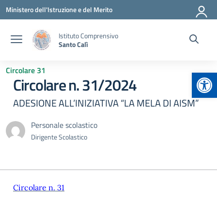
Vai ai contenuti
Vai al menu di navigazione
Vai al footer
Ministero dell'Istruzione e del Merito
Istituto Comprensivo
Santo Calì
Circolare 31
Apr
Circolare n. 31/2024
ADESIONE ALL’INIZIATIVA “LA MELA DI AISM”
Personale scolastico
Dirigente Scolastico
Circolare n. 31