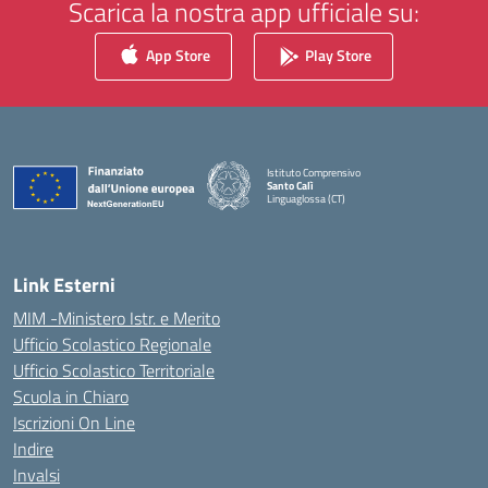
Scarica la nostra app ufficiale su:
App Store
Play Store
Istituto Comprensivo
Santo Calì
Linguaglossa (CT)
— Visita la pagina iniziale della scuola
Link Esterni
MIM -Ministero Istr. e Merito
Ufficio Scolastico Regionale
Ufficio Scolastico Territoriale
Scuola in Chiaro
Iscrizioni On Line
Indire
Invalsi