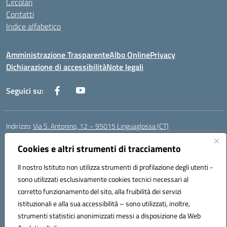
Circolari
Contatti
Indice alfabetico
Amministrazione Trasparente
Albo Online
Privacy
Dichiarazione di accessibilità
Note legali
Seguici su:
Indirizzo:
Via S. Antonino, 12 – 95015 Linguaglossa (CT)
Centralino:
095 643051
Email:
ctic83200r@istruzione.it
Posta elettronica certificata (PEC):
Cookies e altri strumenti di tracciamento
ctic83200r@pec.istruzione.it
Codice fiscale: 83002470876
Il nostro Istituto non utilizza strumenti di profilazione degli utenti -
Codice meccanografico:
CTIC83200R
sono utilizzati esclusivamente cookies tecnici necessari al
Codice Indice delle Pubbliche Amministrazioni (IPA): istsc_CTIC83200R
corretto funzionamento del sito, alla fruibilità dei servizi
Codice unico di fatturazione (CUF): UF7TEB
istituzionali e alla sua accessibilità – sono utilizzati, inoltre,
strumenti statistici anonimizzati messi a disposizione da Web