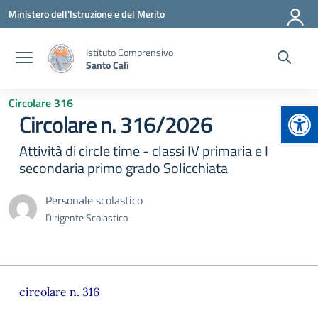
Vai ai contenuti
Vai al menu di navigazione
Vai al footer
Ministero dell'Istruzione e del Merito
Istituto Comprensivo
Santo Calì
Circolare 316
Apr
Circolare n. 316/2026
Attività di circle time - classi IV primaria e I
secondaria primo grado Solicchiata
Personale scolastico
Dirigente Scolastico
circolare n. 316