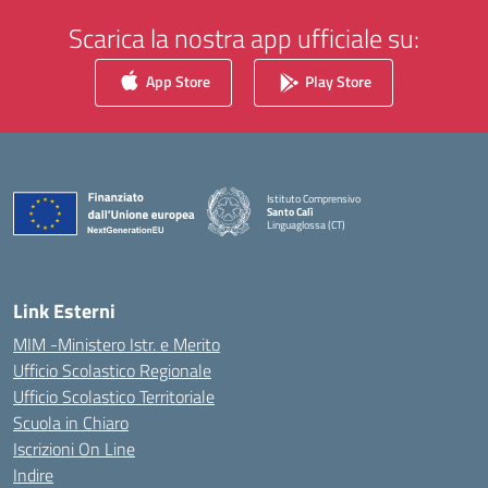
Scarica la nostra app ufficiale su:
App Store
Play Store
Istituto Comprensivo
Santo Calì
Linguaglossa (CT)
— Visita la pagina iniziale della scuola
Link Esterni
MIM -Ministero Istr. e Merito
Ufficio Scolastico Regionale
Ufficio Scolastico Territoriale
Scuola in Chiaro
Iscrizioni On Line
Indire