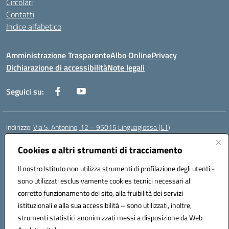
Circolari
Contatti
Indice alfabetico
Amministrazione Trasparente
Albo Online
Privacy
Dichiarazione di accessibilità
Note legali
Seguici su:
Indirizzo:
Via S. Antonino, 12 – 95015 Linguaglossa (CT)
Centralino:
095 643051
Email:
ctic83200r@istruzione.it
Posta elettronica certificata (PEC):
Cookies e altri strumenti di tracciamento
ctic83200r@pec.istruzione.it
Codice fiscale: 83002470876
Il nostro Istituto non utilizza strumenti di profilazione degli utenti -
Codice meccanografico:
CTIC83200R
sono utilizzati esclusivamente cookies tecnici necessari al
Codice Indice delle Pubbliche Amministrazioni (IPA): istsc_CTIC83200R
corretto funzionamento del sito, alla fruibilità dei servizi
Codice unico di fatturazione (CUF): UF7TEB
istituzionali e alla sua accessibilità – sono utilizzati, inoltre,
strumenti statistici anonimizzati messi a disposizione da Web