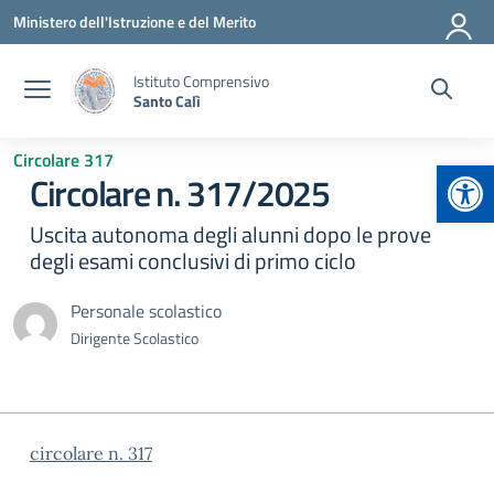
Vai ai contenuti
Vai al menu di navigazione
Vai al footer
Ministero dell'Istruzione e del Merito
Istituto Comprensivo
Santo Calì
Circolare 317
Apr
Circolare n. 317/2025
Uscita autonoma degli alunni dopo le prove
degli esami conclusivi di primo ciclo
Personale scolastico
Dirigente Scolastico
circolare n. 317