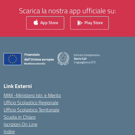
Scarica la nostra app ufficiale su:
App Store
Play Store
Istituto Comprensivo
Santo Calì
Linguaglossa (CT)
— Visita la pagina iniziale della scuola
Link Esterni
MIM -Ministero Istr. e Merito
Ufficio Scolastico Regionale
Ufficio Scolastico Territoriale
Scuola in Chiaro
Iscrizioni On Line
Indire