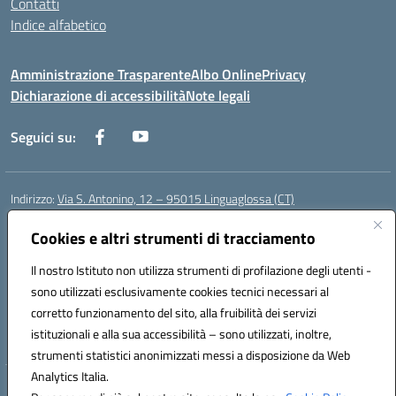
Contatti
Indice alfabetico
Amministrazione Trasparente
Albo Online
Privacy
Dichiarazione di accessibilità
Note legali
Seguici su:
Indirizzo:
Via S. Antonino, 12 – 95015 Linguaglossa (CT)
Centralino:
095 643051
Email:
ctic83200r@istruzione.it
Posta elettronica certificata (PEC):
Cookies e altri strumenti di tracciamento
ctic83200r@pec.istruzione.it
Codice fiscale: 83002470876
Il nostro Istituto non utilizza strumenti di profilazione degli utenti -
Codice meccanografico:
CTIC83200R
sono utilizzati esclusivamente cookies tecnici necessari al
Codice Indice delle Pubbliche Amministrazioni (IPA): istsc_CTIC83200R
corretto funzionamento del sito, alla fruibilità dei servizi
Codice unico di fatturazione (CUF): UF7TEB
istituzionali e alla sua accessibilità – sono utilizzati, inoltre,
strumenti statistici anonimizzati messi a disposizione da Web
Analytics Italia.
Hosting & Powered by 3D Solution S.r.l.