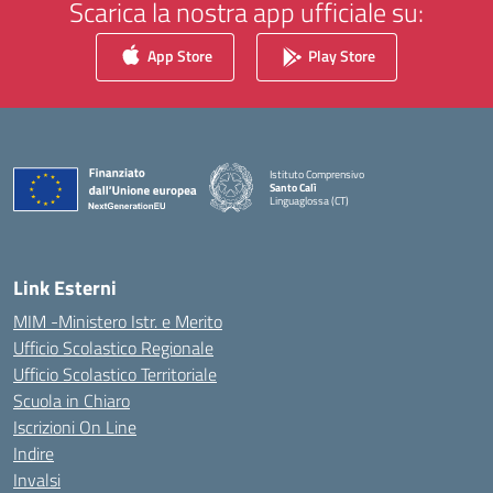
Scarica la nostra app ufficiale su:
App Store
Play Store
Istituto Comprensivo
Santo Calì
Linguaglossa (CT)
— Visita la pagina iniziale della scuola
Link Esterni
MIM -Ministero Istr. e Merito
Ufficio Scolastico Regionale
Ufficio Scolastico Territoriale
Scuola in Chiaro
Iscrizioni On Line
Indire
Invalsi