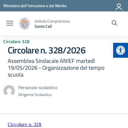
Vai ai contenuti
Vai al menu di navigazione
Vai al footer
Ministero dell'Istruzione e del Merito
Istituto Comprensivo
Santo Calì
Circolare 328
Apr
Circolare n. 328/2026
Assemblea Sindacale ANIEF martedì
19/05/2026 - Organizzazione del tempo
scuola
Personale scolastico
Dirigente Scolastico
Circolare n. 328