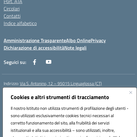
Port. ATA
Circolari
Contatti
Indice alfabetico
Amministrazione Trasparente
Albo Online
Privacy
Dichiarazione di accessibilità
Note legali
Seguici su:
Indirizzo:
Via S. Antonino, 12 – 95015 Linguaglossa (CT)
Centralino:
095 643051
Email:
ctic83200r@istruzione.it
Posta elettronica certificata (PEC):
Cookies e altri strumenti di tracciamento
ctic83200r@pec.istruzione.it
Codice fiscale: 83002470876
Il nostro Istituto non utilizza strumenti di profilazione degli utenti -
Codice meccanografico:
CTIC83200R
sono utilizzati esclusivamente cookies tecnici necessari al
Codice Indice delle Pubbliche Amministrazioni (IPA): istsc_CTIC83200R
corretto funzionamento del sito, alla fruibilità dei servizi
Codice unico di fatturazione (CUF): UF7TEB
istituzionali e alla sua accessibilità – sono utilizzati, inoltre,