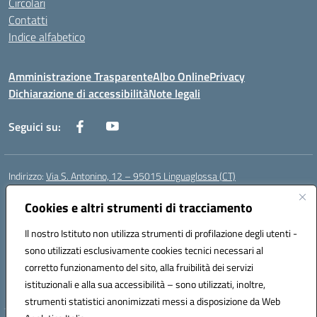
Circolari
Contatti
Indice alfabetico
Amministrazione Trasparente
Albo Online
Privacy
Dichiarazione di accessibilità
Note legali
Seguici su:
Indirizzo:
Via S. Antonino, 12 – 95015 Linguaglossa (CT)
Centralino:
095 643051
Email:
ctic83200r@istruzione.it
Posta elettronica certificata (PEC):
Cookies e altri strumenti di tracciamento
ctic83200r@pec.istruzione.it
Codice fiscale: 83002470876
Il nostro Istituto non utilizza strumenti di profilazione degli utenti -
Codice meccanografico:
CTIC83200R
sono utilizzati esclusivamente cookies tecnici necessari al
Codice Indice delle Pubbliche Amministrazioni (IPA): istsc_CTIC83200R
corretto funzionamento del sito, alla fruibilità dei servizi
Codice unico di fatturazione (CUF): UF7TEB
istituzionali e alla sua accessibilità – sono utilizzati, inoltre,
strumenti statistici anonimizzati messi a disposizione da Web