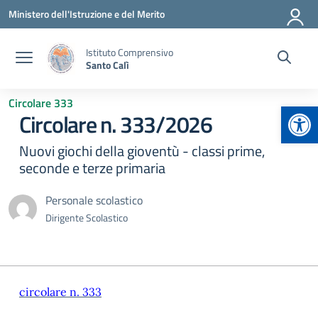
Vai ai contenuti
Vai al menu di navigazione
Vai al footer
Ministero dell'Istruzione e del Merito
Istituto Comprensivo
Santo Calì
Circolare 333
Apr
Circolare n. 333/2026
Nuovi giochi della gioventù - classi prime,
seconde e terze primaria
Personale scolastico
Dirigente Scolastico
circolare n. 333