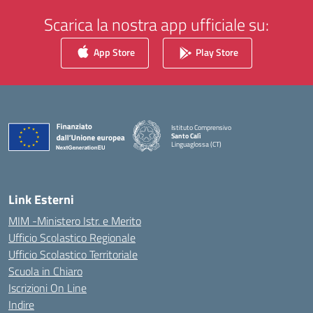
Scarica la nostra app ufficiale su:
App Store
Play Store
Istituto Comprensivo
Santo Calì
Linguaglossa (CT)
— Visita la pagina iniziale della scuola
Link Esterni
MIM -Ministero Istr. e Merito
Ufficio Scolastico Regionale
Ufficio Scolastico Territoriale
Scuola in Chiaro
Iscrizioni On Line
Indire