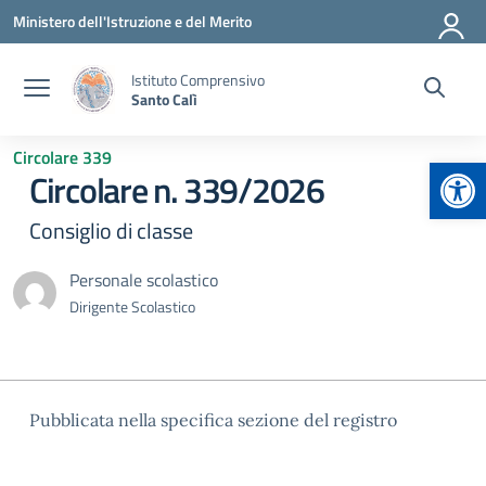
Vai ai contenuti
Vai al menu di navigazione
Vai al footer
Ministero dell'Istruzione e del Merito
Istituto Comprensivo
Santo Calì
Circolare 339
Apr
Circolare n. 339/2026
Consiglio di classe
Personale scolastico
Dirigente Scolastico
Pubblicata nella specifica sezione del registro