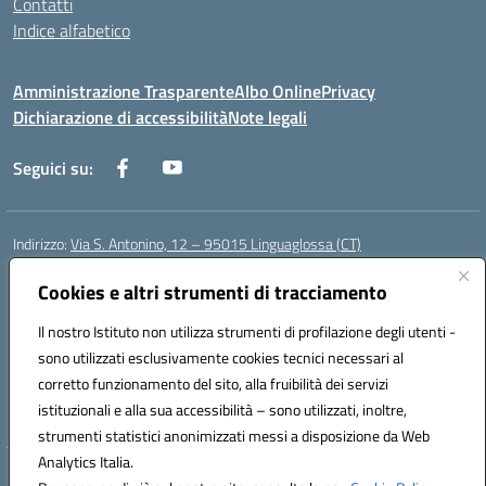
Contatti
Indice alfabetico
Amministrazione Trasparente
Albo Online
Privacy
Dichiarazione di accessibilità
Note legali
Seguici su:
Indirizzo:
Via S. Antonino, 12 – 95015 Linguaglossa (CT)
Centralino:
095 643051
Email:
ctic83200r@istruzione.it
Posta elettronica certificata (PEC):
Cookies e altri strumenti di tracciamento
ctic83200r@pec.istruzione.it
Codice fiscale: 83002470876
Il nostro Istituto non utilizza strumenti di profilazione degli utenti -
Codice meccanografico:
CTIC83200R
sono utilizzati esclusivamente cookies tecnici necessari al
Codice Indice delle Pubbliche Amministrazioni (IPA): istsc_CTIC83200R
corretto funzionamento del sito, alla fruibilità dei servizi
Codice unico di fatturazione (CUF): UF7TEB
istituzionali e alla sua accessibilità – sono utilizzati, inoltre,
strumenti statistici anonimizzati messi a disposizione da Web
Analytics Italia.
Hosting & Powered by 3D Solution S.r.l.