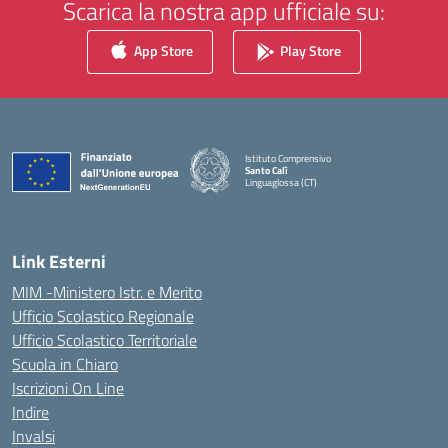
Scarica la nostra app ufficiale su:
App Store
Play Store
Istituto Comprensivo
Santo Calì
Linguaglossa (CT)
— Visita la pagina iniziale della scuola
Link Esterni
MIM -Ministero Istr. e Merito
Ufficio Scolastico Regionale
Ufficio Scolastico Territoriale
Scuola in Chiaro
Iscrizioni On Line
Indire
Invalsi