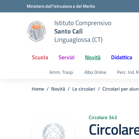
Vai ai contenuti
Vai al menu di navigazione
Vai al footer
Ministero dell'Istruzione e del Merito
Istituto Comprensivo
Santo Calì
Linguaglossa (CT)
Scuola
Servizi
Novità
Didattica
Amm. Trasp.
Albo Online
Perc. Ind. 
Home
Novità
Le circolari
Circolari per alun
Circolare 343
Circolar