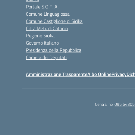
Portale S.O.F.I.A.
Comune Linguaglossa
Comune Castiglione di Sicilia
Città Metr. di Catania
Regione Sicilia
Governo italiano
Presidenza della Repubblica
Camera dei Deputati
Amministrazione Trasparente
Albo Online
Privacy
Dich
Centralino:
095 64305