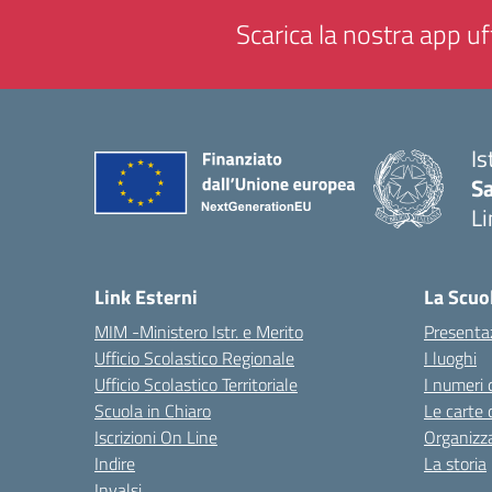
Scarica la nostra app uff
Is
Sa
Li
— 
Link Esterni
La Scuo
MIM -Ministero Istr. e Merito
Presenta
Ufficio Scolastico Regionale
I luoghi
Ufficio Scolastico Territoriale
I numeri 
Scuola in Chiaro
Le carte 
Iscrizioni On Line
Organizz
Indire
La storia
Invalsi