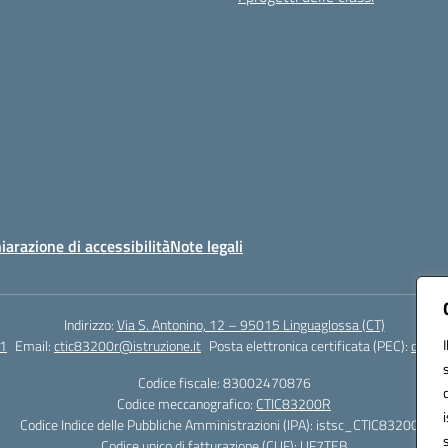
iarazione di accessibilità
Note legali
Indirizzo:
Via S. Antonino, 12 – 95015 Linguaglossa (CT)
1
Email:
ctic83200r@istruzione.it
Posta elettronica certificata (PEC):
ctic83
Codice fiscale: 83002470876
Codice meccanografico:
CTIC83200R
Codice Indice delle Pubbliche Amministrazioni (IPA): istsc_CTIC83200R
Codice unico di fatturazione (CUF): UF7TEB