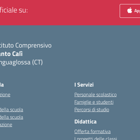
iciale su:
App
tituto Comprensivo
nto Calì
nguaglossa (CT)
Visita la pagina iniziale della scuola
la
I Servizi
zione
Personale scolastico
Famiglie e studenti
della scuola
Percorsi di studio
della scuola
Didattica
azione
Offerta formativa
I progetti delle classi