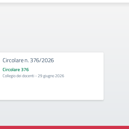
Circolare n. 376/2026
Circ
Circolare 376
Circo
Collegio dei docenti - 29 giugno 2026
Incontr
second