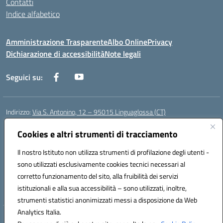
Contatti
Indice alfabetico
Amministrazione Trasparente
Albo Online
Privacy
Dichiarazione di accessibilità
Note legali
Seguici su:
Indirizzo:
Via S. Antonino, 12 – 95015 Linguaglossa (CT)
Centralino:
095 643051
Email:
ctic83200r@istruzione.it
Posta elettronica certificata (PEC):
Cookies e altri strumenti di tracciamento
ctic83200r@pec.istruzione.it
Codice fiscale: 83002470876
Il nostro Istituto non utilizza strumenti di profilazione degli utenti -
Codice meccanografico:
CTIC83200R
sono utilizzati esclusivamente cookies tecnici necessari al
Codice Indice delle Pubbliche Amministrazioni (IPA): istsc_CTIC83200R
corretto funzionamento del sito, alla fruibilità dei servizi
Codice unico di fatturazione (CUF): UF7TEB
istituzionali e alla sua accessibilità – sono utilizzati, inoltre,
strumenti statistici anonimizzati messi a disposizione da Web
Analytics Italia.
Hosting & Powered by 3D Solution S.r.l.