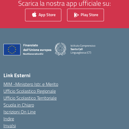
Scarica la nostra app ufficiale su:
App Store
Play Store
Istituto Comprensivo
Santo Calì
Linguaglossa (CT)
— Visita la pagina iniziale della scuola
Link Esterni
MIM -Ministero Istr. e Merito
Ufficio Scolastico Regionale
Ufficio Scolastico Territoriale
Scuola in Chiaro
Iscrizioni On Line
Indire
Invalsi