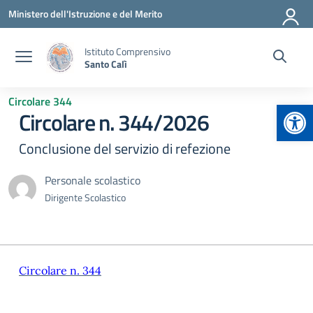
Vai ai contenuti
Vai al menu di navigazione
Vai al footer
Ministero dell'Istruzione e del Merito
Istituto Comprensivo
Santo Calì
Circolare 344
Apr
Circolare n. 344/2026
Conclusione del servizio di refezione
Personale scolastico
Dirigente Scolastico
Circolare n. 344