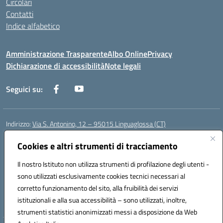
Circolari
Contatti
Indice alfabetico
Amministrazione Trasparente
Albo Online
Privacy
Dichiarazione di accessibilità
Note legali
Seguici su:
Indirizzo:
Via S. Antonino, 12 – 95015 Linguaglossa (CT)
Centralino:
095 643051
Email:
ctic83200r@istruzione.it
Posta elettronica certificata (PEC):
Cookies e altri strumenti di tracciamento
ctic83200r@pec.istruzione.it
Codice fiscale: 83002470876
Il nostro Istituto non utilizza strumenti di profilazione degli utenti -
Codice meccanografico:
CTIC83200R
sono utilizzati esclusivamente cookies tecnici necessari al
Codice Indice delle Pubbliche Amministrazioni (IPA): istsc_CTIC83200R
corretto funzionamento del sito, alla fruibilità dei servizi
Codice unico di fatturazione (CUF): UF7TEB
istituzionali e alla sua accessibilità – sono utilizzati, inoltre,
strumenti statistici anonimizzati messi a disposizione da Web