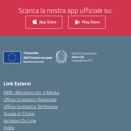
Scarica la nostra app ufficiale su:
App Store
Play Store
Istituto Comprensivo
Santo Calì
Linguaglossa (CT)
— Visita la pagina iniziale della scuola
Link Esterni
MIM -Ministero Istr. e Merito
Ufficio Scolastico Regionale
Ufficio Scolastico Territoriale
Scuola in Chiaro
Iscrizioni On Line
Indire