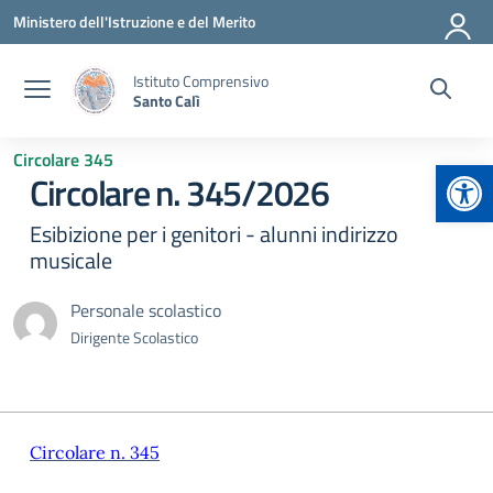
Vai ai contenuti
Vai al menu di navigazione
Vai al footer
Ministero dell'Istruzione e del Merito
Istituto Comprensivo
Santo Calì
Circolare 345
Apr
Circolare n. 345/2026
Esibizione per i genitori - alunni indirizzo
musicale
Personale scolastico
Dirigente Scolastico
Circolare n. 345