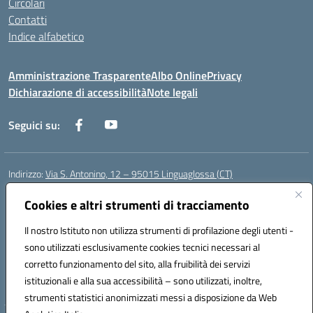
Circolari
Contatti
Indice alfabetico
Amministrazione Trasparente
Albo Online
Privacy
Dichiarazione di accessibilità
Note legali
Seguici su:
Indirizzo:
Via S. Antonino, 12 – 95015 Linguaglossa (CT)
Centralino:
095 643051
Email:
ctic83200r@istruzione.it
Posta elettronica certificata (PEC):
Cookies e altri strumenti di tracciamento
ctic83200r@pec.istruzione.it
Codice fiscale: 83002470876
Il nostro Istituto non utilizza strumenti di profilazione degli utenti -
Codice meccanografico:
CTIC83200R
sono utilizzati esclusivamente cookies tecnici necessari al
Codice Indice delle Pubbliche Amministrazioni (IPA): istsc_CTIC83200R
corretto funzionamento del sito, alla fruibilità dei servizi
Codice unico di fatturazione (CUF): UF7TEB
istituzionali e alla sua accessibilità – sono utilizzati, inoltre,
strumenti statistici anonimizzati messi a disposizione da Web