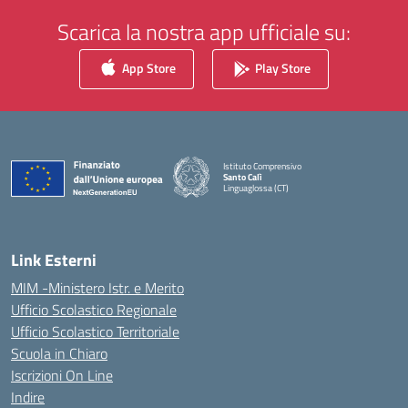
Scarica la nostra app ufficiale su:
App Store
Play Store
Istituto Comprensivo
Santo Calì
Linguaglossa (CT)
— Visita la pagina iniziale della scuola
Link Esterni
MIM -Ministero Istr. e Merito
Ufficio Scolastico Regionale
Ufficio Scolastico Territoriale
Scuola in Chiaro
Iscrizioni On Line
Indire