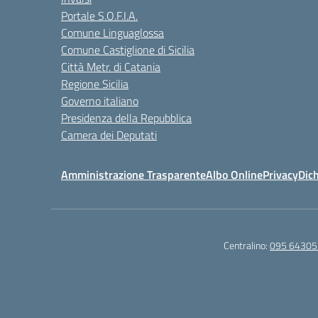
Portale S.O.F.I.A.
Comune Linguaglossa
Comune Castiglione di Sicilia
Città Metr. di Catania
Regione Sicilia
Governo italiano
Presidenza della Repubblica
Camera dei Deputati
Amministrazione Trasparente
Albo Online
Privacy
Dich
Centralino:
095 64305