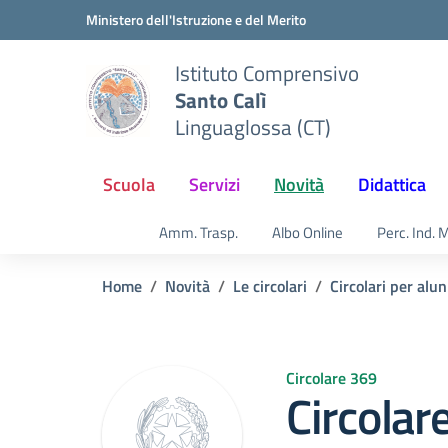
Vai ai contenuti
Vai al menu di navigazione
Vai al footer
Ministero dell'Istruzione e del Merito
Istituto Comprensivo
Santo Calì
Linguaglossa (CT)
Scuola
Servizi
Novità
Didattica
Amm. Trasp.
Albo Online
Perc. Ind. 
Home
Novità
Le circolari
Circolari per alun
Circolare 369
Circolar