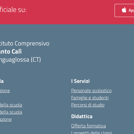
iciale su:
App
tituto Comprensivo
nto Calì
nguaglossa (CT)
Visita la pagina iniziale della scuola
la
I Servizi
zione
Personale scolastico
Famiglie e studenti
della scuola
Percorsi di studio
della scuola
Didattica
azione
Offerta formativa
I progetti delle classi