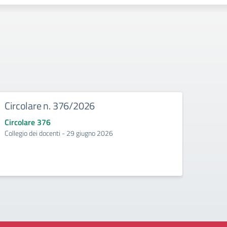
Circolare n. 376/2026
Circ
Circolare 376
Circo
Collegio dei docenti - 29 giugno 2026
Incontr
second