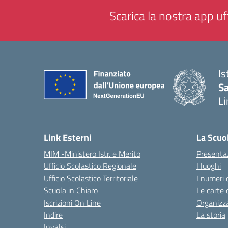
Scarica la nostra app uff
Is
Sa
Li
— 
Link Esterni
La Scuo
MIM -Ministero Istr. e Merito
Presenta
Ufficio Scolastico Regionale
I luoghi
Ufficio Scolastico Territoriale
I numeri 
Scuola in Chiaro
Le carte 
Iscrizioni On Line
Organizz
Indire
La storia
Invalsi