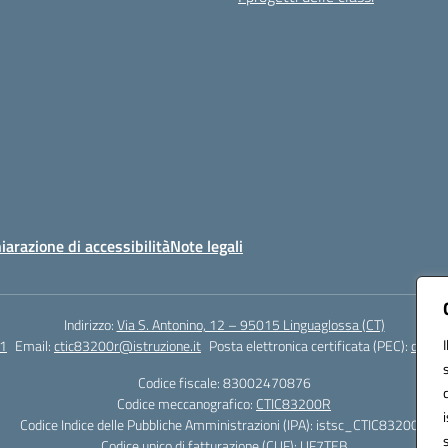
iarazione di accessibilità
Note legali
Indirizzo:
Via S. Antonino, 12 – 95015 Linguaglossa (CT)
1
Email:
ctic83200r@istruzione.it
Posta elettronica certificata (PEC):
ctic83
Codice fiscale: 83002470876
Codice meccanografico:
CTIC83200R
Codice Indice delle Pubbliche Amministrazioni (IPA): istsc_CTIC83200R
Codice unico di fatturazione (CUF): UF7TEB