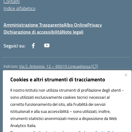
Contatti
Indice alfabetico
Amministrazione Trasparente
Albo Online
Privacy
Dichiarazione di accessibilità
Note legali
Seguici su:
Indirizzo:
Via S. Antonino, 12 – 95015 Linguaglossa (CT)
Centralino:
095 643051
Email:
ctic83200r@istruzione.it
Posta elettronica certificata (PEC):
Cookies e altri strumenti di tracciamento
ctic83200r@pec.istruzione.it
Codice fiscale: 83002470876
Il nostro Istituto non utilizza strumenti di profilazione degli utenti -
Codice meccanografico:
CTIC83200R
sono utilizzati esclusivamente cookies tecnici necessari al
Codice Indice delle Pubbliche Amministrazioni (IPA): istsc_CTIC83200R
corretto funzionamento del sito, alla fruibilità dei servizi
Codice unico di fatturazione (CUF): UF7TEB
istituzionali e alla sua accessibilità – sono utilizzati, inoltre,
strumenti statistici anonimizzati messi a disposizione da Web
Analytics Italia.
Hosting & Powered by 3D Solution S.r.l.