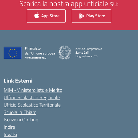
Scarica la nostra app ufficiale su:
App Store
Play Store
Istituto Comprensivo
Santo Calì
Linguaglossa (CT)
— Visita la pagina iniziale della scuola
Link Esterni
MIM -Ministero Istr. e Merito
Ufficio Scolastico Regionale
Ufficio Scolastico Territoriale
Scuola in Chiaro
Iscrizioni On Line
Indire
Invalsi