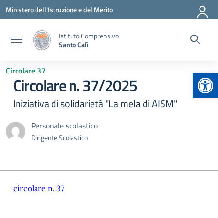
Vai ai contenuti
Vai al menu di navigazione
Vai al footer
Ministero dell'Istruzione e del Merito
Istituto Comprensivo
Santo Calì
Circolare 37
Apr
Circolare n. 37/2025
Iniziativa di solidarietà "La mela di AISM"
Personale scolastico
Dirigente Scolastico
circolare n. 37