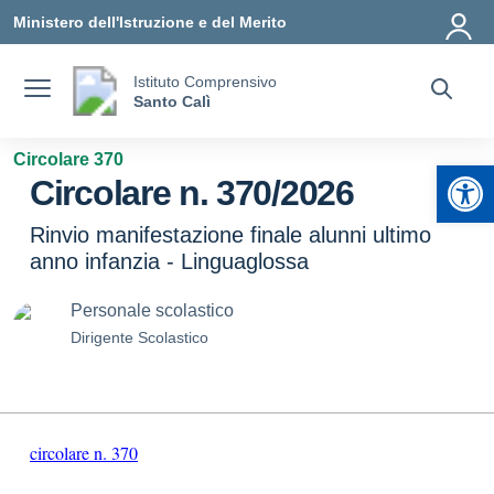
Vai ai contenuti
Vai al menu di navigazione
Vai al footer
Ministero dell'Istruzione e del Merito
Istituto Comprensivo
Santo Calì
Circolare 370
Apr
Circolare n. 370/2026
Rinvio manifestazione finale alunni ultimo
anno infanzia - Linguaglossa
Personale scolastico
Dirigente Scolastico
circolare n. 370