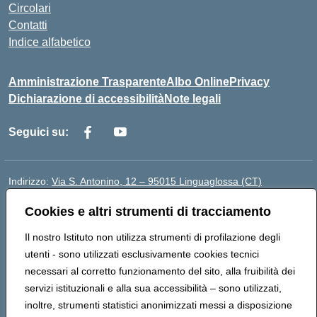
Circolari
Contatti
Indice alfabetico
Amministrazione Trasparente
Albo Online
Privacy
Dichiarazione di accessibilità
Note legali
Seguici su:
Indirizzo:
Via S. Antonino, 12 – 95015 Linguaglossa (CT)
Centralino:
095 643051
Email:
ctic83200r@istruzione.it
Cookies e altri strumenti di tracciamento
Posta elettronica certificata (PEC):
ctic83200r@pec.istruzione.it
Codice fiscale: 83002470876
Il nostro Istituto non utilizza strumenti di profilazione degli
Codice meccanografico:
CTIC83200R
utenti - sono utilizzati esclusivamente cookies tecnici
Codice Indice delle Pubbliche Amministrazioni (IPA):
necessari al corretto funzionamento del sito, alla fruibilità dei
istsc_CTIC83200R
servizi istituzionali e alla sua accessibilità – sono utilizzati,
Codice unico di fatturazione (CUF): UF7TEB
inoltre, strumenti statistici anonimizzati messi a disposizione