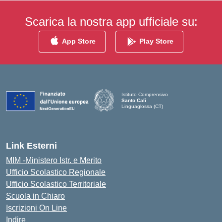
Scarica la nostra app ufficiale su:
App Store
Play Store
Istituto Comprensivo
Santo Calì
Linguaglossa (CT)
— Visita la pagina iniziale della scuola
Link Esterni
MIM -Ministero Istr. e Merito
Ufficio Scolastico Regionale
Ufficio Scolastico Territoriale
Scuola in Chiaro
Iscrizioni On Line
Indire