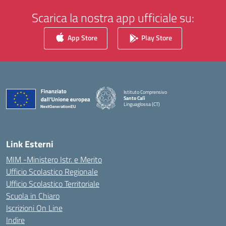
Scarica la nostra app ufficiale su:
App Store
Play Store
Istituto Comprensivo
Santo Calì
Linguaglossa (CT)
— Visita la pagina iniziale della scuola
Link Esterni
MIM -Ministero Istr. e Merito
Ufficio Scolastico Regionale
Ufficio Scolastico Territoriale
Scuola in Chiaro
Iscrizioni On Line
Indire