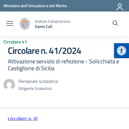
Vai ai contenuti
Vai al menu di navigazione
Vai al footer
Ministero dell'Istruzione e del Merito
Istituto Comprensivo
Santo Calì
Circolare 41
Apr
Circolare n. 41/2024
Attivazione servizio di refezione - Solicchiata e
Castiglione di Sicilia
Personale scolastico
Dirigente Scolastico
circolare n. 41