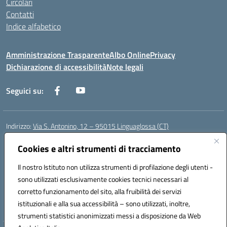
Circolari
Contatti
Indice alfabetico
Amministrazione Trasparente
Albo Online
Privacy
Dichiarazione di accessibilità
Note legali
Seguici su:
Indirizzo:
Via S. Antonino, 12 – 95015 Linguaglossa (CT)
Centralino:
095 643051
Email:
ctic83200r@istruzione.it
Posta elettronica certificata (PEC):
Cookies e altri strumenti di tracciamento
ctic83200r@pec.istruzione.it
Codice fiscale: 83002470876
Il nostro Istituto non utilizza strumenti di profilazione degli utenti -
Codice meccanografico:
CTIC83200R
sono utilizzati esclusivamente cookies tecnici necessari al
Codice Indice delle Pubbliche Amministrazioni (IPA): istsc_CTIC83200R
corretto funzionamento del sito, alla fruibilità dei servizi
Codice unico di fatturazione (CUF): UF7TEB
istituzionali e alla sua accessibilità – sono utilizzati, inoltre,
strumenti statistici anonimizzati messi a disposizione da Web