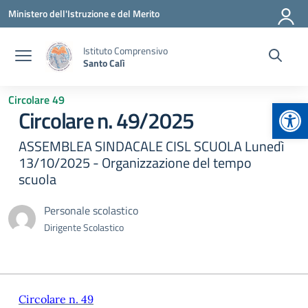
Vai ai contenuti
Vai al menu di navigazione
Vai al footer
Ministero dell'Istruzione e del Merito
Istituto Comprensivo
Santo Calì
Circolare 49
Apr
Circolare n. 49/2025
ASSEMBLEA SINDACALE CISL SCUOLA Lunedì
13/10/2025 - Organizzazione del tempo
scuola
Personale scolastico
Dirigente Scolastico
Circolare n. 49