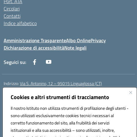
Port. ATA
Circolari
Contatti
Indice alfabetico
Amministrazione Trasparente
Albo Online
Privacy
Dichiarazione di accessibilità
Note legali
Seguici su:
Indirizzo:
Via S. Antonino, 12 – 95015 Linguaglossa (CT)
Centralino:
095 643051
Email:
ctic83200r@istruzione.it
Posta elettronica certificata (PEC):
Cookies e altri strumenti di tracciamento
ctic83200r@pec.istruzione.it
Codice fiscale: 83002470876
Il nostro Istituto non utilizza strumenti di profilazione degli utenti -
Codice meccanografico:
CTIC83200R
sono utilizzati esclusivamente cookies tecnici necessari al
Codice Indice delle Pubbliche Amministrazioni (IPA): istsc_CTIC83200R
corretto funzionamento del sito, alla fruibilità dei servizi
Codice unico di fatturazione (CUF): UF7TEB
istituzionali e alla sua accessibilità – sono utilizzati, inoltre,