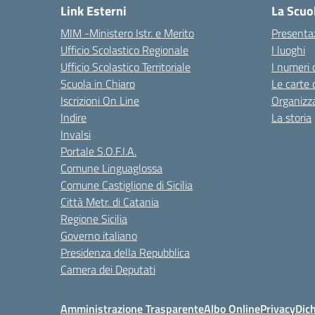
Link Esterni
La Scuo
MIM -Ministero Istr. e Merito
Presenta
Ufficio Scolastico Regionale
I luoghi
Ufficio Scolastico Territoriale
I numeri 
Scuola in Chiaro
Le carte 
Iscrizioni On Line
Organizz
Indire
La storia
Invalsi
Portale S.O.F.I.A.
Comune Linguaglossa
Comune Castiglione di Sicilia
Città Metr. di Catania
Regione Sicilia
Governo italiano
Presidenza della Repubblica
Camera dei Deputati
Amministrazione Trasparente
Albo Online
Privacy
Dich