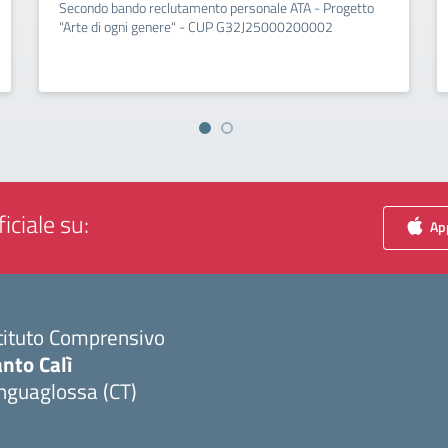
Secondo bando reclutamento personale ATA - Progetto
"Arte di ogni genere" - CUP G32J25000200002
iciale su:
App
tituto Comprensivo
nto Calì
nguaglossa (CT)
Visita la pagina iniziale della scuola