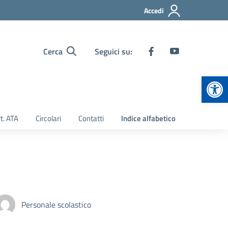
Accedi
Cerca
Seguici su:
Apr
t. ATA
Circolari
Contatti
Indice alfabetico
Personale scolastico