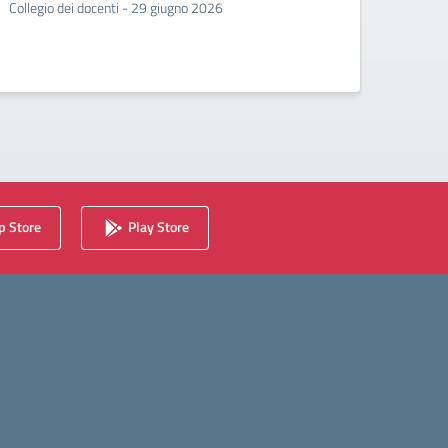
Collegio dei docenti - 29 giugno 2026
Incontr
second
 Store
Play Store