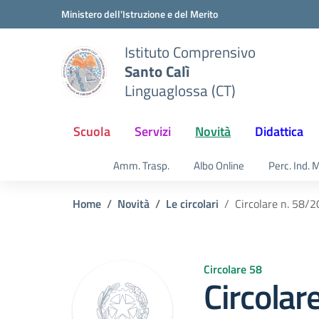
Vai ai contenuti
Vai al menu di navigazione
Vai al footer
Ministero dell'Istruzione e del Merito
Istituto Comprensivo
Santo Calì
Linguaglossa (CT)
Scuola
Servizi
Novità
Didattica
Amm. Trasp.
Albo Online
Perc. Ind. 
Home
Novità
Le circolari
Circolare n. 58/
Circolare 58
Circolar