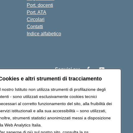
Port. docenti
Port. ATA
Circolari
Contatti
Indice alfabetico
Seguici su:
Cookies e altri strumenti di tracciamento
Il nostro Istituto non utilizza strumenti di profilazione degli
c83200r@pec.istruzione.it
utenti - sono utilizzati esclusivamente cookies tecnici
necessari al corretto funzionamento del sito, alla fruibilità dei
servizi istituzionali e alla sua accessibilità – sono utilizzati,
inoltre, strumenti statistici anonimizzati messi a disposizione
R
da Web Analytics Italia.
Per saperne di più sul nostro sito, consulta la ns.