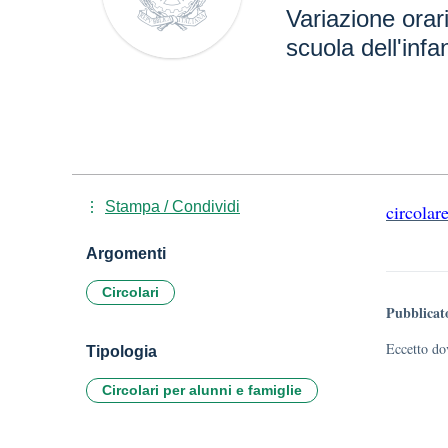
Variazione orar
scuola dell'infa
Stampa / Condividi
circolar
Argomenti
Circolari
Pubblicat
Eccetto dov
Tipologia
Circolari per alunni e famiglie