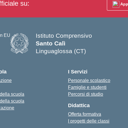
ficiale su:
App
Istituto Comprensivo
Santo Calì
Linguaglossa (CT)
— Visita la pagina iniziale della s
ola
I Servizi
azione
Personale scolastico
Famiglie e studenti
 della scuola
Percorsi di studio
 della scuola
Didattica
zazione
Offerta formativa
I progetti delle classi