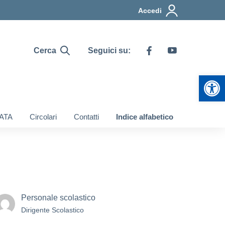
Accedi
Cerca
Seguici su:
Apr
 ATA
Circolari
Contatti
Indice alfabetico
Personale scolastico
Dirigente Scolastico