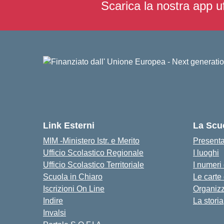
Scarica la nostra app uf
Link Esterni
La Scu
MIM -Ministero Istr. e Merito
Present
Ufficio Scolastico Regionale
I luoghi
Ufficio Scolastico Territoriale
I numeri
Scuola in Chiaro
Le carte
Iscrizioni On Line
Organiz
Indire
La storia
Invalsi