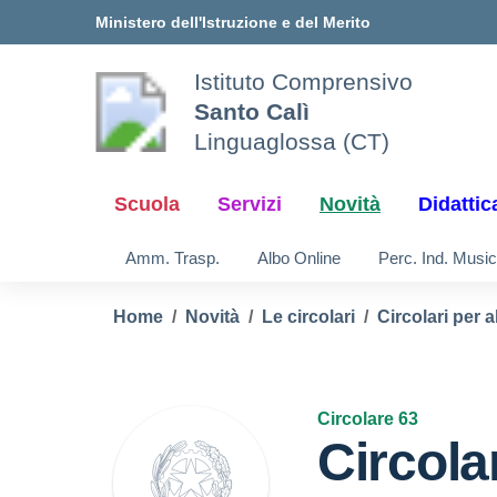
Vai ai contenuti
Vai al menu di navigazione
Vai al footer
Ministero dell'Istruzione e del Merito
Istituto Comprensivo
Santo Calì
Linguaglossa (CT)
Scuola
Servizi
Novità
Didattic
Amm. Trasp.
Albo Online
Perc. Ind. Music
Home
Novità
Le circolari
Circolari per a
Circolare 63
Circola