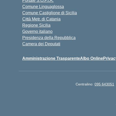
Portale S.O.F.I.A.
Comune Linguaglossa
Comune Castiglione di Sicilia
Città Metr. di Catania
Regione Sicilia
Governo italiano
Presidenza della Repubblica
Camera dei Deputati
Amministrazione Trasparente
Albo Online
Privac
Centralino:
095 643051