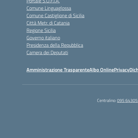
Portale S.O.F.I.A.
Comune Linguaglossa
Comune Castiglione di Sicilia
Città Metr. di Catania
Regione Sicilia
Governo italiano
Presidenza della Repubblica
Camera dei Deputati
Amministrazione Trasparente
Albo Online
Privacy
Dich
Centralino:
095 64305