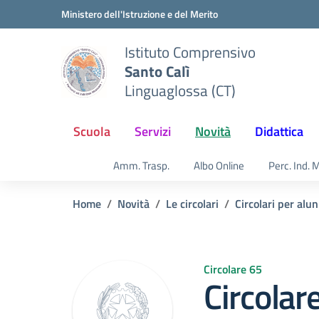
Vai ai contenuti
Vai al menu di navigazione
Vai al footer
Ministero dell'Istruzione e del Merito
Istituto Comprensivo
Santo Calì
Linguaglossa (CT)
Scuola
Servizi
Novità
Didattica
Amm. Trasp.
Albo Online
Perc. Ind. 
Home
Novità
Le circolari
Circolari per alun
Circolare 65
Circolar