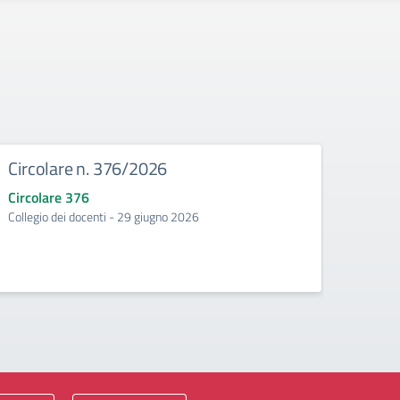
Circolare n. 376/2026
Circ
Circolare 376
Circo
Collegio dei docenti - 29 giugno 2026
Incontr
second