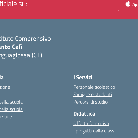
iciale su:
App
tituto Comprensivo
nto Calì
nguaglossa (CT)
Visita la pagina iniziale della scuola
la
I Servizi
zione
Personale scolastico
Famiglie e studenti
della scuola
Percorsi di studio
della scuola
Didattica
azione
Offerta formativa
I progetti delle classi