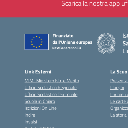
Scarica la nostra app uff
Is
Sa
Li
— 
Link Esterni
La Scuo
MIM -Ministero Istr. e Merito
Presenta
Ufficio Scolastico Regionale
I luoghi
Ufficio Scolastico Territoriale
I numeri 
Scuola in Chiaro
Le carte 
Iscrizioni On Line
Organizz
Indire
La storia
Invalsi